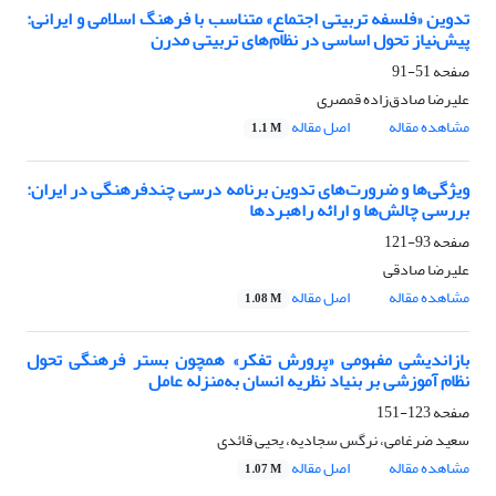
تدوین «فلسفه تربیتی اجتماع»‌ متناسب با فرهنگ اسلامی و ایرانی:
پیش‌نیاز تحول اساسی در نظام‌های تربیتی مدرن
صفحه
51-91
علیرضا صادق‌زاده قمصری
مشاهده مقاله
اصل مقاله
1.1 M
ویژگی‌ها و ضرورت‌های تدوین برنامه درسی چندفرهنگی در ایران:
بررسی چالش‌ها و ارائه راهبردها
صفحه
93-121
علیرضا صادقی
مشاهده مقاله
اصل مقاله
1.08 M
بازاندیشی مفهومی «پرورش تفکر» همچون بستر فرهنگی تحول
نظام آموزشی بر بنیاد نظریه انسان به‌منزله عامل
صفحه
123-151
سعید ضرغامی، نرگس سجادیه، یحیی قائدی
مشاهده مقاله
اصل مقاله
1.07 M