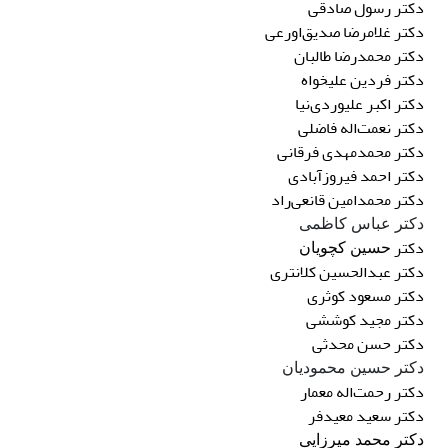
دکتر رسول صادقی
دکتر
غلامرضا
صدیق‌اورعی
دکتر
محمدرضا طالبان
دکتر
فردین
علیخواه
دکتر
اکبر
علیوردی‌نیا
دکتر
نعمت‌اله
فاضلی
دکتر
محمدمهدی
فرقانی
دکتر
احمد
فیروزآبادی
دکتر
محمدامین قانعی‌راد
دکتر عباس کاظمی
دکتر
حسین کچویان
دکتر
عبدالحسین
کلانتری
دکتر
مسعود
کوثری
دکتر مجید کوششی
دکتر
حسن
محدثی
دکتر حسین محمودیان
دکتر
رحمت‌اله
معمار
دکتر
سعید
معیدفر
دکتر محمد میرزایی