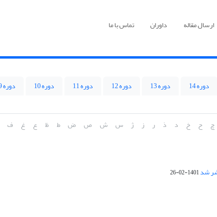
ارسال مقاله
داوران
تماس با ما
دوره 14
دوره 13
دوره 12
دوره 11
دوره 10
دوره 9
چ
ح
خ
د
ذ
ر
ز
ژ
س
ش
ص
ض
ط
ظ
ع
غ
ف
1401-02-26