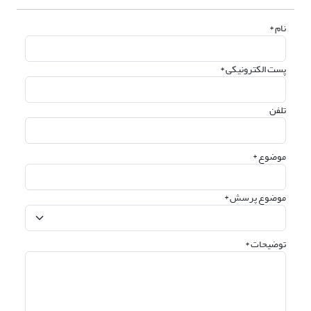
نام *
پست الکترونیکی *
تلفن
موضوع *
موضوع پرسش *
توضیحات *