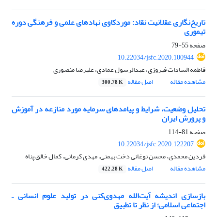
تاریخ‌نگاری عقلانیت نقاد: موردکاوی نهاد‌های علمی و فرهنگی دوره
تیموری
صفحه
55-79
10.22034/jsfc.2020.100944
فاطمه السادات فیروزی، عبدالرسول عمادی، علیرضا منصوری
مشاهده مقاله
اصل مقاله
300.78 K
تحلیل وضعیت، شرایط و پیامد‌های سرمایه مورد منازعه در آموزش
و پرورش ایران
صفحه
81-114
10.22034/jsfc.2020.122207
فردین محمدی، محسن نوغانی دخت بهمنی، مهدی کرمانی، کمال خالق پناه
مشاهده مقاله
اصل مقاله
422.28 K
بازسازی اندیشه آیت‌الله مهدوی‌کنی در تولید علوم انسانی ـ
اجتماعی اسلامی؛ از نظر تا تطبیق