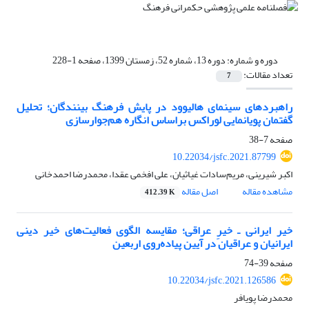
دوره و شماره:
دوره 13، شماره 52، زمستان 1399، صفحه 1-228
تعداد مقالات:
7
راهبرد‌های سینمای هالیوود در پایش فرهنگ بینندگان؛ تحلیل‌
گفتمان پویانمایی لوراکس براساس انگاره هم‌جوارسازی
صفحه
7-38
10.22034/jsfc.2021.87799
اکبر شیرینی، مریم‌سادات غیاثیان، علی افخمی عقدا، محمدرضا احمدخانی
مشاهده مقاله
اصل مقاله
412.39 K
خیر ایرانی ـ خیرِ عراقی؛ مقایسه الگوی فعالیت‌های خیر دینی
ایرانیان و عراقیان در آیین پیاده‌روی اربعین
صفحه
39-74
10.22034/jsfc.2021.126586
محمدرضا پویافر