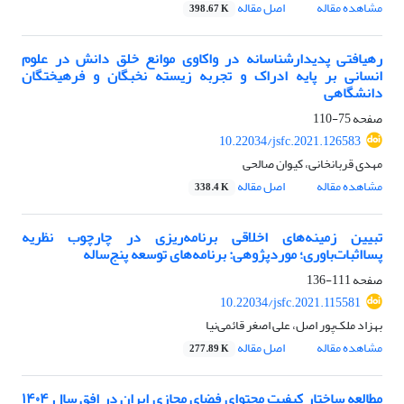
مشاهده مقاله
اصل مقاله
398.67 K
رهیافتی پدیدارشناسانه در واکاوی موانع خلق دانش در علوم
انسانی بر پایه ادراک و تجربه زیسته نخبگان و فرهیختگان
دانشگاهی
صفحه
75-110
10.22034/jsfc.2021.126583
مهدی قربانخانی، کیوان صالحی
مشاهده مقاله
اصل مقاله
338.4 K
تبیین زمینه‌های اخلاقی برنامه‌ریزی در چارچوب نظریه‌
پسااثبات‌باوری؛ موردپژوهی: برنامه‌های توسعه‌ پنج‌ساله
صفحه
111-136
10.22034/jsfc.2021.115581
بهزاد ملک‌پور اصل، علی اصغر قائمی‌نیا
مشاهده مقاله
اصل مقاله
277.89 K
مطالعه‌ ساختار کیفیت محتوای فضای مجازی ایران در افق سال ۱۴۰۴