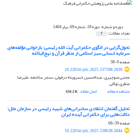
دوره و شماره:
دوره 18، شماره 69، بهار 1404
تعداد مقالات:
7
تحول‌گرایی در الگوی حکمرانی آیت الله رئیسی: بازخوانی مؤلفه‌های
سرمایه انسانی سبز اسلامی از منظر قرآن و نهج‌البلاغه
صفحه
9-38
10.22034/jsfc.2025.537598.2839
مجتبی منوچهری، عبدالحسین خسروپناه دزفولی، سنجر سلاجقه، علیرضا
منظری توکلی
مشاهده مقاله
اصل مقاله
656.2 K
تحلیل گفتمان انتقادی سخنرانی‌های شهید رئیسی در سازمان ملل:
دلالت‌هایی برای حکمرانی آینده ایران
صفحه
39-68
10.22034/jsfc.2025.538638.2844