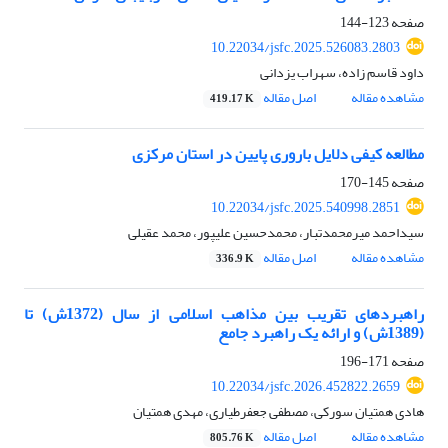
صفحه
123-144
10.22034/jsfc.2025.526083.2803
داود قاسم زاده، سهراب یزدانی
مشاهده مقاله
اصل مقاله
419.17 K
مطالعه کیفی دلایل باروری پایین در استان مرکزی
صفحه
145-170
10.22034/jsfc.2025.540998.2851
سیداحمد میرمحمدتبار، محمدحسین علیپور، محمد عقیلی
مشاهده مقاله
اصل مقاله
336.9 K
راهبردهای تقریب بین مذاهب اسلامی از سال (1372ش) تا
(1389ش) و ارائه یک راهبرد جامع
صفحه
171-196
10.22034/jsfc.2026.452822.2659
هادی همتیان سورکی، مصطفی جعفرطیاری، مهدی همتیان
مشاهده مقاله
اصل مقاله
805.76 K