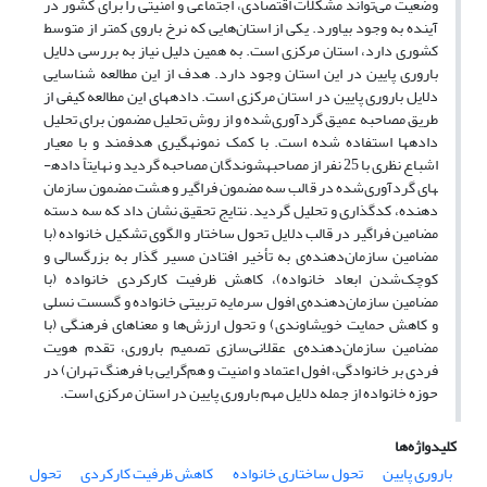
وضعیت می‌تواند مشکلات اقتصادی، اجتماعی و امنیتی را برای کشور در
آینده به وجود بیاورد. یکی از استان‌هایی که نرخ باروی کمتر از متوسط
کشوری دارد، استان مرکزی است. به همین دلیل نیاز به بررسی دلایل
باروری پایین در این استان وجود دارد. هدف از این مطالعه شناسایی
دلایل باروری پایین در استان مرکزی است. داده­های این مطالعه کیفی از
طریق مصاحبه عمیق گردآوری‌شده و از روش تحلیل مضمون برای تحلیل
داده­ها استفاده‌ شده است. با کمک نمونه­گیری هدفمند و با معیار
اشباع نظری با 25 نفر از مصاحبه­شوندگان مصاحبه گردید و نهایتاً داده­
های گردآوری‌شده در قالب سه مضمون فراگیر و هشت مضمون سازمان
دهنده، کدگذاری و تحلیل گردید. نتایج تحقیق نشان داد که سه دسته
مضامین فراگیر در قالب دلایل تحول ساختار و الگوی تشکیل خانواده (با
مضامین سازمان‌دهنده‌ی به تأخیر افتادن مسیر گذار به بزرگسالی و
کوچک‌شدن ابعاد خانواده)، کاهش ظرفیت کارکردی خانواده (با
مضامین سازمان‌دهنده‌ی افول سرمایه تربیتی خانواده و گسست نسلی
و کاهش حمایت خویشاوندی) و تحول ارزش‌ها و معناهای فرهنگی (با
مضامین سازمان‌دهنده‌ی عقلانی‌سازی تصمیم باروری، تقدم هویت
فردی بر خانوادگی، افول اعتماد و امنیت و هم‌گرایی با فرهنگ تهران) در
حوزه خانواده از جمله دلایل مهم باروری پایین در استان مرکزی است.
کلیدواژه‌ها
باروری پایین
تحول ساختاری خانواده
کاهش ظرفیت کارکردی
تحول