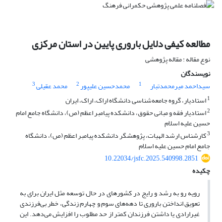
مطالعه کیفی دلایل باروری پایین در استان مرکزی
نوع مقاله : مقاله پژوهشی
نویسندگان
3
2
1
سیداحمد میرمحمدتبار
محمدحسین علیپور
محمد عقیلی
1
استادیار، گروه جامعه‌شناسی دانشگاه اراک، اراک، ایران
2
استادیار فقه و مبانی حقوق، دانشکده پیامبر اعظم (ص)، دانشگاه جامع امام
حسین علیه اسلام
3
کارشناس ارشد الهیات، پژوهشگر دانشکده پیامبر اعظم (ص)، دانشگاه
جامع امام حسین علیه اسلام
10.22034/jsfc.2025.540998.2851
چکیده
رویه رو به رشد و رایج در کشورهای در حال توسعه مثل ایران برای به
تعویق انداختن باروری تا دهه‌های سوم و چهارم زندگی، خطر بی‌فرزندی
غیرارادی یا داشتن فرزندان کمتر از حد مطلوب را افزایش می‌دهد. این