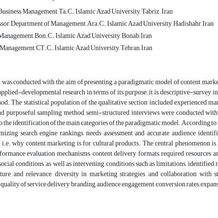
usiness Management, Ta.C., Islamic Azad University, Tabriz , Iran
ssor, Department of Management, Ara.C., Islamic Azad University, Hadishahr, Iran
anagement, Bon.C., Islamic Azad University, Bonab, Iran
 Management, CT.C., Islamic Azad University, Tehran, Iran
 was conducted with the aim of presenting a paradigmatic model of content marketi
 applied-developmental research in terms of its purpose; it is descriptive-survey in
od. The statistical population of the qualitative section included experienced man
and purposeful sampling method, semi-structured interviews were conducted with 
to the identification of the main categories of the paradigmatic model. According to 
imizing search engine rankings, needs assessment and accurate audience identifi
i.e. why content marketing is for cultural products. The central phenomenon is a
rformance evaluation mechanisms, content delivery formats, required resources and 
social conditions, as well as intervening conditions such as limitations, identified 
cture and relevance, diversity in marketing strategies, and collaboration with
quality of service delivery, branding, audience engagement, conversion rates, expan