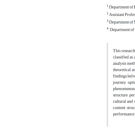
1
Department of B
2
Assistant Profe
3
Department of M
4
, Department of
This research
classified as
analysis meth
theoretical 
findings led 
journey, opt
phenomenon, 
structure, pe
cultural and 
content stru
performance, 