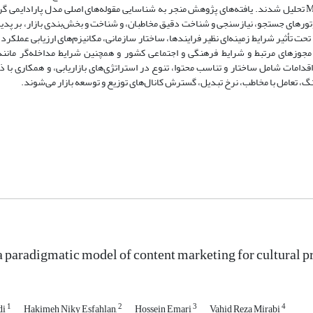
گردآوری‌شده با استفاده از روش نظریه‌پردازی داده‌بنیاد‌ و نرم‌افزار Maxqda20 تحلیل شدند. یافته‌های پژوهش منجر به شناسایی مقوله‌های اصلی مدل 
وتورهای جستجو، نیازسنجی و شناخت دقیق مخاطبان، و شناخت و بخش‌بندی بازار، بر پدی
ت تأثیر شرایط زمینه‌ای نظیر فرایندها، ساختار سازمانی، مکانیزم‌های ارزیابی عملکرد، 
و مجوزهای مرتبط و شرایط فرهنگی و اجتماعی کشور و همچنین شرایط مداخله‌گر مانن
امات شامل ساختار و تناسب محتوا، تنوع در استراتژی‌های بازاریابی، و همکاری با ذی‌
گ، تعامل با مخاطب، نرخ تبدیل، گسترش کانال‌های توزیع و توسعه بازار می‌شوند.
a paradigmatic model of content marketing for cultural pr
1
2
3
4
di
Hakimeh Niky Esfahlan,
Hossein Emari
Vahid Reza Mirabi