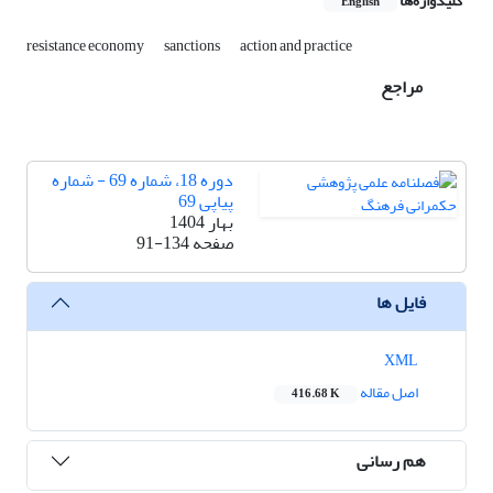
کلیدواژه‌ها
English
resistance economy
sanctions
action and practice
مراجع
دوره 18، شماره 69 - شماره
پیاپی 69
بهار 1404
صفحه
91-134
فایل ها
XML
اصل مقاله
416.68 K
هم رسانی