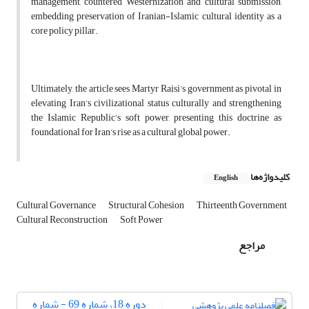
management, countered Westernization and cultural submission,
embedding preservation of Iranian-Islamic cultural identity as a
core policy pillar.
Ultimately, the article sees Martyr Raisi’s government as pivotal in
elevating Iran’s civilizational status culturally and strengthening
the Islamic Republic’s soft power, presenting this doctrine as
foundational for Iran’s rise as a cultural global power.
کلیدواژه‌ها
English
Cultural Governance
Structural Cohesion
Thirteenth Government
Cultural Reconstruction
Soft Power
مراجع
دوره 18، شماره 69 - شماره