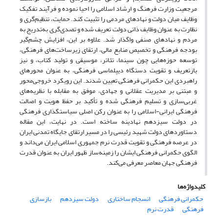
مرجعیت وزارت فرهنگ و ارشاد اسلامی را احیا نموده و فرآیند تفکیک
وظایف میان دولت و نهادهای مردمی را تثبیت کند. حمایت، تنظیم‌گری و
نظارت به عنوان وظایف ذاتی دولت تعریف شده و تصدی‌گری به‌تدریج به
مردم و نهادهای صنفی واگذار شد. علاوه بر این، افزایش چشم‌گیر
بودجه فرهنگی و تخصیص منابع مالی، ارتقای زیرساخت‌های فرهنگی،
توسعه حوزه‌هایی چون سینما، تئاتر، موسیقی و تولید کتاب، و نیز
بازتعریف و تقویت دستگاه دیپلماسی فرهنگی، به عنوان محورهای
راهبردی این حکمرانی فرهنگی تعیین شدند. این رویکرد خروجی‌محور
و مبتنی بر مدیریت عقلانی و جهادی، موفق به مقابله با نظریه‌های
غربی‌سازی و تسلیم فرهنگی شده و تأکید بر حفظ هویت و اصالت
فرهنگی ایرانی-اسلامی را به عنوان رکن اصلی سیاستگذاری فرهنگی
در دولت سیزدهم نهادینه ساخته است. در نهایت، این مقاله
دستاوردهای دولت شهید رئیسی را در مسیر ارتقای جایگاه تمدنی ایران
در عرصه فرهنگی و تقویت قدرت نرم جمهوری اسلامی ایران می‌داند و
الگوی حکمرانی فرهنگی ایشان را زمینه‌ساز ظهور ایران به عنوان قدرت
فرهنگی جهان معاصر معرفی می‌کند.
کلیدواژه‌ها
حکمرانی فرهنگی
انسجام ساختاری
دولت سیزدهم
بازسازی
فرهنگی
قدرت نرم