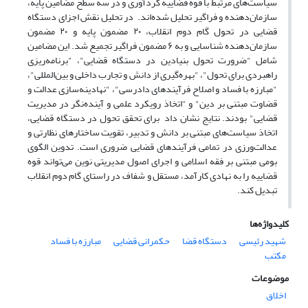
سیاست‌های مرتبط با قوه قضاییه گردآوری و در سه سطح مضامین پایه،
سازمان‌دهنده و فراگیر تحلیل شده‌اند. در تحلیل نقش اجزای دستگاه
قضایی در تحول گام دوم انقلاب، ۲۰ مضمون پایه و ۲۰ مضمون
سازمان‌دهنده شناسایی و به ۶ مضمون فراگیر تجمیع شد. این مضامین
شامل "ضرورت تحول بنیادین در دستگاه قضایی"، "برنامه‌ریزی
راهبردی برای تحول"، "بهره‌گیری از دانش و تجارب داخلی و بین‌المللی"،
"مبارزه با فساد و اصلاح فرآیندهای دادرسی"، "نهادینه‌سازی عدالت و
قضاوت مبتنی بر دین" و "اتخاذ رویکرد علمی و آینده‌نگر در مدیریت
قضایی" بودند. نتایج نشان داد برای تحقق تحول در دستگاه قضایی،
اتخاذ سیاست‌های مبتنی بر دانش و تدبیر، تقویت ساختارهای نظارتی و
عدالت‌ورزی در تمامی فرآیندهای قضایی ضروری است. تدوین الگوی
بومی مبتنی بر فقه اسلامی و اجرای اصول مدیریتی نوین می‌تواند قوه
قضاییه را به نهادی کارآمد، مستقل و شفاف در راستای گام دوم انقلاب
تبدیل کند.
کلیدواژه‌ها
شهید رئیسی
دستگاه قضا
حکمرانی قضایی
مبارزه با فساد
مکتب
موضوعات
اخلاق