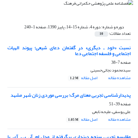
دوره و شماره:
دوره 4، شماره 15-14، پاییز 1390، صفحه 1-240
تعداد مقالات:
10
نسبت «خود ـ دیگری» در گفتمان دعای شیعی؛ پیوند الهیات
اجتماعی و فلسفه اجتماعی دعا
صفحه
7-38
سیدمحمود نجاتی‌حسینی
مشاهده مقاله
اصل مقاله
1.2 M
پدیدارشناسی تجربی معنای مرگ؛ بررسی موردی زنان شهر مشهد
صفحه
39-51
علی یوسفی، ملیحه تابعی
مشاهده مقاله
اصل مقاله
1.05 M
مقایسه تجربی سنجه دینداری برگرفته از مدل ام. آر. پی. آی. با