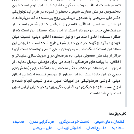
تنظیم «نسبت اخلاقی خود و دیگری» اشاره کرد. این نوع نسبت‌کاوی
به‌خصوص در متن معارف شیعی ـ به‌عنوان نمونه در طرح ایدئولوژیکی
دکتر علی شریعتی، با مضمون «زیباترین روح پرستنده»، که درباره ابعاد
اجتماعی، سیاسی، اخلاقی، فلسفی و عرفانی دعای شیعی است ـ از
ظرفیت‌های خوبی برخوردار است. از این حیث مسئله این است که از
منظر «فلسفه اخلاق اجتماعی» و نیز «فلسفه اخلاق دینی» نسبت میان
خود و دیگری چگونه در متن دعای شیعی طرح شده است. مفروض این
مقاله این است که «گفتمانی» بودن متن دعای شیعی توانسته است آن را
فراتر از یک متن معمولی دینی، به عرصه‌ای برای هویت‌سازی عقیدتی و
اخلاقی با پیامدهای فرهنگی ـ اجتماعی برای مؤمنان تبدیل نماید. از
این‌جهت این مقاله عهده‌دار بحثی مقدماتی و راه‌گشا برای پژوهش‌های
بعدی در این باره است. به این منظور از موضع فلسفه اجتماعیِ اخلاق
دینی، کاوشی هرمنوتیکی در ادبیات اصیل دعای شیعی انجام شده و
انواع نسبت خود و دیگری در بافتار زندگی روزمره دینداران از این متون
استخراج شده است.
کلیدواژه‌ها
گفتمان دعای شیعی
نسبت خود ـ دیگری
فردگرایی مدرن
صحیفه
سجادیه
مفاتیح‌الجنان
امانوئل لویناس
علی شریعتی