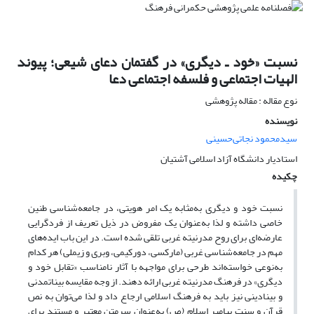
نسبت «خود ـ دیگری» در گفتمان دعای شیعی؛ پیوند
الهیات اجتماعی و فلسفه اجتماعی دعا
نوع مقاله : مقاله پژوهشی
نویسنده
سیدمحمود نجاتی‌حسینی
استادیار دانشگاه آزاد اسلامی آشتیان
چکیده
نسبت خود و دیگری به‌مثابه یک امر هویتی، در جامعه‌شناسی طنین
خاصی داشته و لذا به‌عنوان یک مفروض در ذیل تعریف از فردگرایی
عارضه‌ای برای روح مدرنیته غربی تلقی شده است. در این باب ایده‌های
مهم در جامعه‌شناسی غربی (مارکسی، دورکیمی، وبری و زیملی) هر کدام
به‌نوعی خواسته‌اند طرحی برای مواجهه با آثار نامناسب «تقابل خود و
دیگری»‌ در فرهنگ مدرنیته غربی ارائه دهند. از وجه مقایسه بیناتمدنی
و بینادینی نیز باید به فرهنگ اسلامی ارجاع داد و لذا می‌توان به نص
قرآن و سنت پیامبر اسلام (ص) به‌عنوان سرمتن معتبر و مستند برای