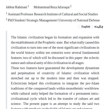
1
2
Jabbar Rahmani
Mohammad Reza Jafaraqai
1
Assistant Professor, Research Institute of Cultural and Social Studies
2
PhD Student (Strategic Management), University of National Defense
چکیده
English
The Islamic civilization began its formation and expansion with
the establishment of the Prophetic state. But, what really caused this
civilization to turn into one of the most significant civilizations in
the world history within ten centuries were several fundamental
features, two of which will be discussed in this paper: the eclectic
nature and cultural unity of this civilization in all stages.
These two features have guaranteed the development, dynamism
and perpetuation of creativity of Islamic civilization which
stretched out up to the modern time and then was stopped.
Eclecticism helped this civilization to integrate the pre-Islam
traditions of the conquered lands within monotheistic worldview,
while cultural unity helped the formation of a permanent intra-
civilizational cycle, which led to the transfer of culture, art and
science. The present paper is an attempt to study the said two
features with emphasis on the fields of Islamic art and sciences.