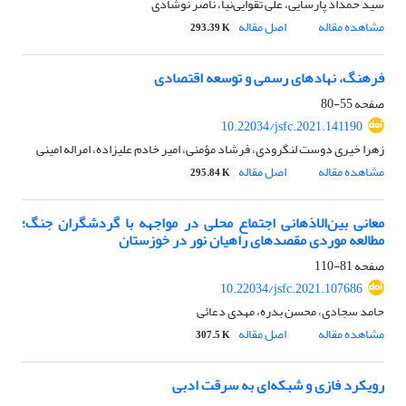
سید حمداد پارسایی، علی تقوایی‌نیا، ناصر نوشادی
مشاهده مقاله
اصل مقاله
293.39 K
فرهنگ، نهادهای رسمی و توسعه اقتصادی
صفحه
55-80
10.22034/jsfc.2021.141190
زهرا خیری دوست لنگرودی، فرشاد مؤمنی، امیر خادم علیزاده، امراله امینی
مشاهده مقاله
اصل مقاله
295.84 K
معانی‌ بین‌الاذهانی اجتماع محلی در مواجهه با گردشگران جنگ؛
مطالعه موردی مقصدهای راهیان نور در خوزستان
صفحه
81-110
10.22034/jsfc.2021.107686
حامد سجادی، محسن بدره، مهدی دعائی
مشاهده مقاله
اصل مقاله
307.5 K
رویکرد فازی و شبکه‌ای به سرقت ادبی