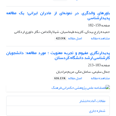
باور‌های والدگری در نمونه‌ای از مادران ایرانی؛ یک مطالعه
پدیدار‌شناسی
صفحه
159-182
حمیده زارع بیدکی، کارینه طهماسیان، شهلا پاکدامن، نگار داوری اردکانی
مشاهده مقاله
اصل مقاله
423.9 K
پدیدارنگاری مفهوم و تجربه معنویت ؛ مورد مطالعه: دانشجویان
کار‌شناسی ارشد دانشگاه کردستان
صفحه
183-213
جمال سلیمی، سامان مکی، مریم مرادیان
مشاهده مقاله
اصل مقاله
616.13 K
مقالات آماده انتشار
شماره جاری