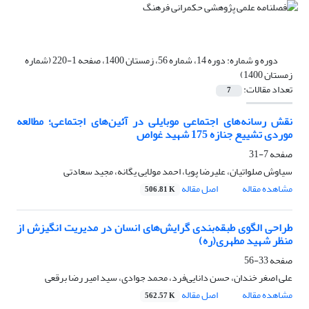
دوره و شماره:
دوره 14، شماره 56، زمستان 1400، صفحه 1-220 (شماره
زمستان 1400)
تعداد مقالات:
7
نقش رسانه‌های اجتماعی موبایلی در آئین‌های اجتماعی؛ مطالعه
موردی تشییع جنازه 175 شهید غواص
صفحه
7-31
سیاوش صلواتیان، علیرضا پویا، احمد مولایی یگانه، مجید سعادتی
مشاهده مقاله
اصل مقاله
506.81 K
طراحی الگوی طبقه‌بندی گرایش‌‌های انسان در مدیریت انگیزش از
منظر شهید مطهری(ره)
صفحه
33-56
علی اصغر خندان، حسن دانایی‌فرد، محمد جوادی، سید امیر رضا برقعی
مشاهده مقاله
اصل مقاله
562.57 K