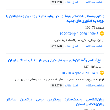
مشاهده مقاله
اصل مقاله
273.67 K
واکاوی مسائل اجتماعی نوظهور در روابط نظارتی والدین و نوجوانان با
توجه به فنّاوری‌های جدید
صفحه
71-102
10.22034/jsfc.2020.100945
ایمان عرفان‌منش، سهیلا صادقی فسایی
مشاهده مقاله
اصل مقاله
657.94 K
سنخ‌شناسی گفتمان‌های سینمای دینی پس از انقلاب اسلامی ایران
صفحه
103-147
10.22034/jsfc.2020.91497
آرش حسن‌پور، وحید قاسمی، احسان آقابابایی، محمد رضایی، علی ربانی
مشاهده مقاله
اصل مقاله
365.07 K
روان‌شناسی وحدت‌مدار: رویکردی بومی درتبیین ساختار
روان‌وحدانی انسان