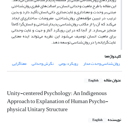
این مقاله با طرح ماهیت وحدانی انسان بر اصالت‌های فطری روان‌شناختی
مبتنی بر وحدت و معناداری و غایت‌مداری ذاتی انسان تأکید دارد و بدین
ترتیب در تبیین مؤلفه‌های روان‌شناختی، مفروضات ساختاری‌ای ایجاد
می‌کند که آن را از مکاتب روان‌شناسی پدیدارشناختی و انسان‌گرا کاملاً
متمایز می‌سازد. از آنجا که در این رویکرد آغاز و جهت و غایت وحدانی
برای ماهیت انسان توصیف می‌‌شود این نظریه می‌تواند ایده معنایی
غایت‌گرایانه را در روان‌شناسی توسعه ‌دهد.
کلیدواژه‌ها
روان‌شناسی وحدت مدار
رویکرد بومی
نگرش وحدانی
معناگرایی
عنوان مقاله
English
Unity-centered Psychology: An Indigenous
Approach to Explanation of Human Psycho-
physical Unitary Structure
نویسنده
English