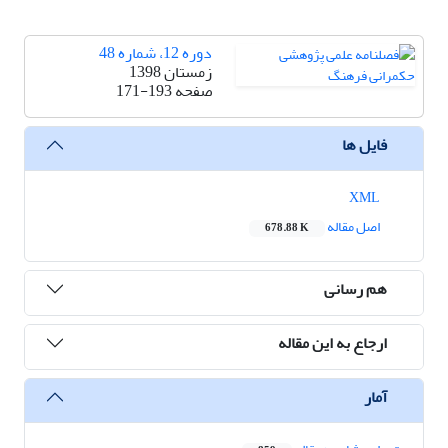
دوره 12، شماره 48
زمستان 1398
صفحه
171-193
فایل ها
XML
اصل مقاله
678.88 K
هم رسانی
ارجاع به این مقاله
آمار