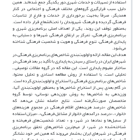
استفاده از تسهیلات و خدمات شهری دور یکدیگر جمع شده‌اند. همین
دلیل سبب قرارگیری گروه‌های مختلف فرهنگی و اجتماعی در کنار
همدیگر، صرفاً به‌جهت برخورداری از خدمات و فارغ از تناسبات
فرهنگی گردیده و فرهنگ شهروندان را تحت‌الشعاع قرار داده است.
به‌منظور توقف این روند، یکی از اهداف اصلی برنامه‌ریزی شهری و
برنامه‌ریزی فرهنگی، تمرکز بر ارتقای فرهنگی شهر‌ها و دستیابی به
پایداری فرهنگی، تنوع فرهنگی و هویت و شخصیت فرهنگی شناخته
می‌شود.
هدف این مقاله، ارائه و اولویت‌بندی شاخص‌های برنامه‌ریزی فرهنگی در
شهر‌های ایران در راستای رسیدن به پایداری با تأکید بر بعد فرهنگی در
ساختار مفهوم پایداری است. این مقاله که در گروه مقالات توصیفی ـ
تحلیلی است، با استفاده از روش مطالعه اسنادی و تحلیل محتوا،
شاخص‌های برنامه‌ریزی فرهنگی را استخراج و اولویت‌بندی کرده ‌است.
در گام بعدی پس از استخراج شاخص‌ها و به‌منظور اولویت‌بندی آنها،
وزن‌دهی به شاخص‌ها به روش «وزن‌دهی نوسانی» توسط گروه
متخصصان صورت‌گرفته ‌است. نتایج حاصله نشان می‌دهد که
شاخص‌های «درصد هزینه‌های اقلام فرهنگی در مجموع هزینه‌های
خانوار»، «درصد درآمد‌های خانوار از مشاغل فرهنگی»، «میزان استفاده
از سمبل‌ها و نماد‌ها در شهر» و « تعداد شخصیت‌های فرهیخته و
شناخته‌شده در شهر» از مهم‌ترین شاخص‌های تحقق برنامه‌ریزی
فرهنگی در شهر‌های ایران به‌شمار می‌روند که همین امر خود نشانگر
آن است که تا چه میزان، طراحی شهری بر برنامه‌ریزی فرهنگی شهر‌ها