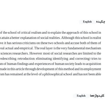
چکیده
English
f the school of critical realism and to explain the approach of this school in
attain a better explanation of social realities. Although this school is realist
, it has serious criticisms on these two schools and accuse both of them of
.e. real, actual, and empirical. The real layer is the very fundamental mechanism
 sciences researchers. However, most of social researches are limited to the
escribing, retroduction, eliminating, identifying, and correcting), tries to
cism of human findings and experiences of human society leads to acquisition
 made in this article through development of this method and its employment
lism has remained at the level of a philosophical school and has not been able
کلیدواژه‌ها
English