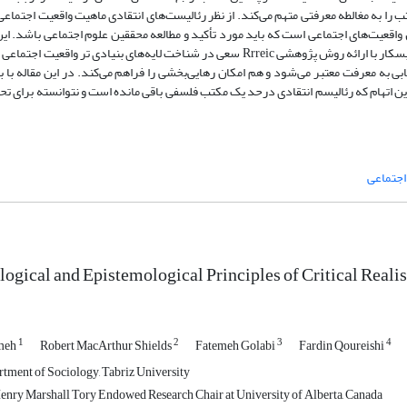
 را به مغالطه معرفتی متهم می‌کند. از نظر رئالیست‌های انتقادی ماهیت واقعیت اجتماعی
واقعیت‌های اجتماعی است که باید مورد تأکید و مطالعه محققین علوم اجتماعی باشد. ای
که بیشتر تحقیقات اجتماعی محدود به کشف لایه رویدادی واقعیت اجتماعی‌اند. بسکار با ارائه روش پژوهشی Rrreic سعی در شناخت لایه‌های ب
ابی به معرفت معتبر می‌شود و هم امکان رهایی‌بخشی را فراهم می‌کند. در این مقاله با
ین اتهام که رئالیسم انتقادی درحد یک مکتب فلسفی باقی مانده است و نتوانسته برای تح
اجتماعی
logical and Epistemological Principles of Critical Real
1
2
3
4
emeh
Robert MacArthur Shields
Fatemeh Golabi
Fardin Qoureishi
rtment of Sociology, Tabriz University
enry Marshall Tory Endowed Research Chair at University of Alberta, Canada