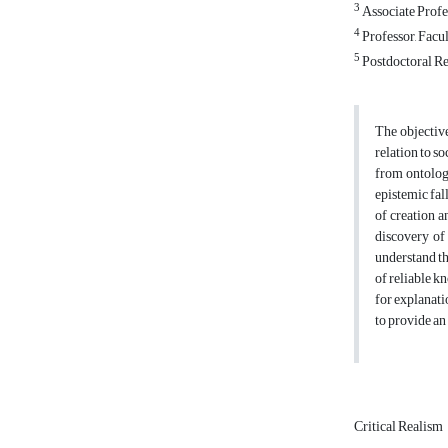
3
Associate Profe
4
Professor, Facul
5
Postdoctoral Re
The objective
relation to so
from ontologi
epistemic fall
of creation a
discovery of 
understand th
of reliable k
for explanati
to provide an
Critical Realism