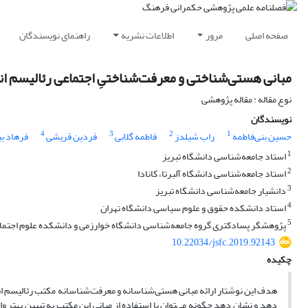
صفحه اصلی
مرور
اطلاعات نشریه
راهنمای نویسندگان
مبانی هستی‌شناختی و معرفت‌شناختیِ اجتماعی رئالیسم انتق
نوع مقاله : مقاله پژوهشی
نویسندگان
4
3
2
1
حسین بنی‌فاطمه
راب شیلدز
فاطمه گلابی
فردین قریشی
فرهاد بی
1
استاد جامعه‌شناسی دانشگاه تبریز
2
استاد جامعه‌شناسی دانشگاه آلبرتا، کانادا
3
دانشیار جامعه‌شناسی دانشگاه تبریز
4
استاد دانشکده حقوق و علوم سیاسی دانشگاه تهران
5
پژوهشگر پسادکتری گروه جامعه‌شناسی دانشگاه خوارزمی و دانشکده علوم اجتماع
10.22034/jsfc.2019.92143
چکیده
هدف این نوشتار ارائه مبانی هستی‌شناسانه و معرفت‌شناسانه مکتب رئالیسم ان
دهد و نشان دهد چگونه می‌توان با استفاده از مبانی این مکتب به تبیین بهت