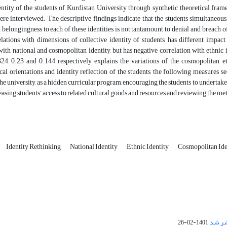
entity of the students of Kurdistan University through synthetic theoretical fra
re interviewed. The descriptive findings indicate that the students simultaneousl
d belongingness to each of these identities is not tantamount to denial and breach of
elations with dimensions of collective identity of students, has different impact
with national and cosmopolitan identity, but has negative correlation with ethnic id
324, 0.23 and 0.144 respectively explains the variations of the cosmopolitan, et
al orientations and identity reflection of the students, the following measures se
he university, as a hidden curricular program, encouraging the students to undertake c
reasing students’ access to related cultural goods and resources and reviewing the met
Identity Rethinking
National Identity
Ethnic Identity
Cosmopolitan Ide
1401-02-26