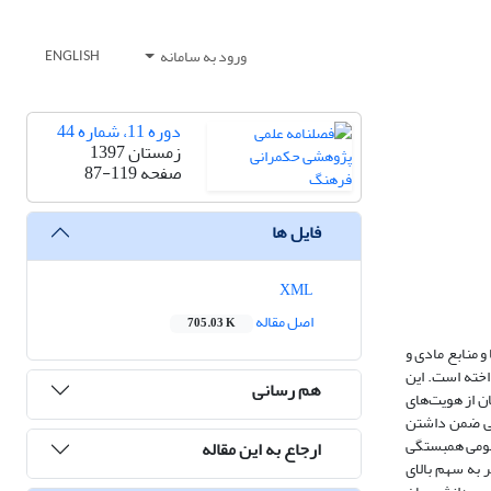
ورود به سامانه
ENGLISH
دوره 11، شماره 44
زمستان 1397
صفحه
87-119
فایل ها
XML
اصل مقاله
705.03 K
و منابع مادی و
خته است. این
هم رسانی
همزمان از هویت‌های
نگی ضمن داشتن
 قومی همبستگی
ارجاع به این مقاله
ن می‌نماید. با نظر به سهم بالای