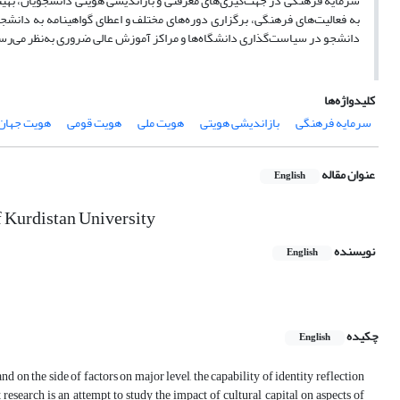
سرمایه فرهنگی در جهت‌گیری‌های معرفتی و بازاندیشی هویتی دانشجویان، بهینه
به فعالیت‌های فرهنگی، برگزاری دوره‌های مختلف و اعطای گواهینامه به دانشج
دانشجو در سیاست‌گذاری دانشگاه‌ها و مراکز آموزش عالی ضروری به‌نظر می‌رس
کلیدواژه‌ها
سرمایه فرهنگی
بازاندیشی هویتی
هویت ملی
هویت قومی
هویت جهان‌
عنوان مقاله
English
f Kurdistan University
نویسنده
English
چکیده
English
nd on the side of factors on major level, the capability of identity reflection
research is an attempt to study the impact of cultural capital on aspects of