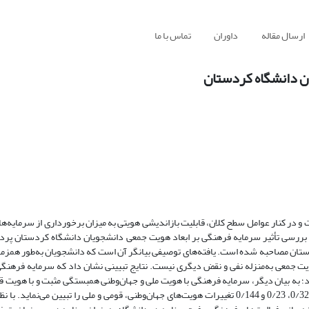
ارسال مقاله
داوران
تماس با ما
ن دانشگاه کردستان
و در کنار عوامل سطح کلان، قابلیت بازاندیشی هویتی به میزان برخورداری از سرمایه‌ها 
ررسی تأثیر سرمایه فرهنگی بر ابعاد هویت جمعی دانشجویان دانشگاه کردستان پردا
 325 نفر از دانشجویان دانشگاه کردستان مصاحبه شده است. یافته‌های توصیفی بیانگر آن است که دانشجویان به‌طور 
 هویت جمعی به‌منزله نفی و نقض دیگری نیست. نتایج تبیینی نشان داد که سرمایه فره
دارد؛ به بیان دیگر، سرمایه فرهنگی با هویت ملی و جهان‌وطنی همبستگی مثبت و با هویت
منفی دارد. بر مبنای نتایج تحلیل رگرسیون، متغیر سرمایه فرهنگی به‌ترتیب 0/324، 0/23 و 0/144 تغییرات هویت‌های جهان‌وطنی، قومی و ملی را تبیی