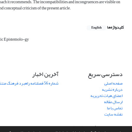
pproach it recommends. The incompatibilities and incongruences are visible on
and conceptual criticism of the present article.
کلیدواژه‌ها
English
ic Epistemolo-gy
دسترسی سریع
آخرین اخبار
صفحه اصلی
شماره 56 فصلنامه راهبرد فرهنگ منتشر شد
درباره نشریه
اعضای هیات تحریریه
ارسال مقاله
تماس با ما
نقشه سایت
سامانه مدیریت نشریات علمی.
طراحی و پیاده سازی از
سیناوب