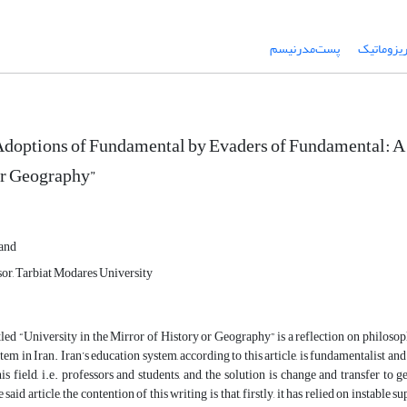
یزوماتیک
‌ پست‌مدرنیسم
Adoptions of Fundamental by Evaders of Fundamental: A Cr
or Geography”
zand
sor, Tarbiat Modares University
itled “University in the Mirror of History or Geography” is a reflection on philoso
em in Iran. Iran’s education system, according to this article, is fundamentalist and 
this field, i.e. professors and students, and, the solution is change and transfer to
e said article, the contention of this writing is that, firstly, it has relied on instab