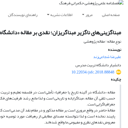
صفحه اصلی
مرور
اطلاعات نشریه
راهنمای نویسندگان
مبناگزینی‌های ناگزیر مبناگریزان؛ نقدی بر مقاله «دانشگاه د
نوع مقاله : مقاله پژوهشی
نویسنده
علیرضا شجاعی‌زند
دانشیار دانشگاه تربیت مدرس
10.22034/jsfc.2018.88848
چکیده
مقاله «دانشگاه در آئینه تاریخ یا جغرافیا» تأملی است در فلسفه ‌تعلیم و ترب
حسب تلقیِ آن مقاله، مبناگرایانه و تاریخی است و لذا مانع رشد ظرفیت‌های فکر
جغرافیاگرایی است.
مقالة حاضر در واقع مروری است بر مقاله ‌مذکور و در مقام نقد آن مدعی است که او
پایبند نمانده است و لذا نتوانسته مصداق مطابقی از رهیافت مورد توصیه خود 
معروض نقد‌های نظری و مفهومی ما واقع شده‌اند.