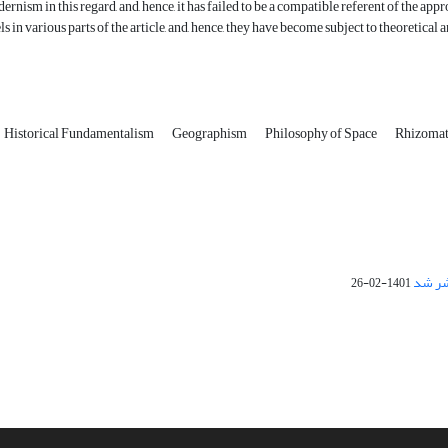
rnism in this regard, and, hence, it has failed to be a compatible referent of the a
ls in various parts of the article, and, hence, they have become subject to theoretical 
Historical Fundamentalism
Geographism
Philosophy of Space
Rhizomat
1401-02-26