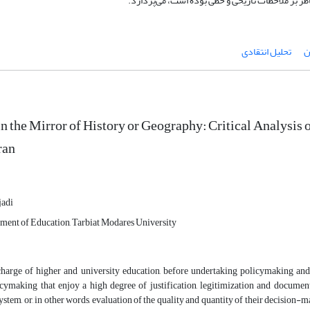
ر بر ملاحظات تاریخی و خطی بوده است، می‌پردازد.
ن
تحلیل انتقادی
in the Mirror of History or Geography: Critical Analysi
ran
jadi
tment of Education, Tarbiat Modares University
 charge of higher and university education, before undertaking policymaking an
icymaking that enjoy a high degree of justification, legitimization and documen
ystem, or, in other words, evaluation of the quality and quantity of their decisio