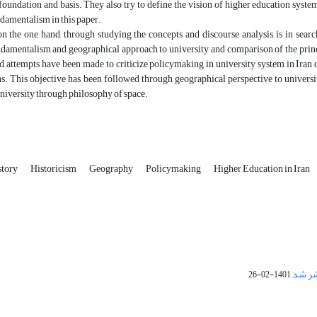
foundation and basis. They also try to define the vision of higher education syste
ndamentalism in this paper.
 on the one hand, through studying the concepts and discourse analysis, is in se
ndamentalism and geographical approach to university and comparison of the princ
d, attempts have been made to criticize policymaking in university system in Iran 
s. This objective has been followed through geographical perspective to universit
niversity through philosophy of space.
story
Historicism
Geography
Policymaking
Higher Education in Iran
1401-02-26