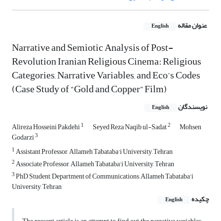
عنوان مقاله
English
Narrative and Semiotic Analysis of Post-
Revolution Iranian Religious Cinema: Religious
Categories, Narrative Variables, and Eco’s Codes
(Case Study of “Gold and Copper” Film)
نویسندگان
English
1
2
Alireza Hosseini Pakdehi
Seyed Reza Naqib ul-Sadat
Mohsen
3
Godarzi
1
Assistant Professor, Allameh Tabataba'i University, Tehran
2
Associate Professor, Allameh Tabataba'i University, Tehran
3
PhD Student, Department of Communications, Allameh Tabataba'i
University, Tehran
چکیده
English