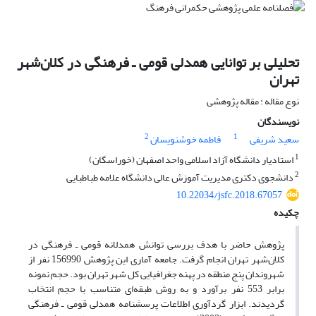
تحلیلی بر توانایی همدلی قومی ـ فرهنگی در کلان‌شهر
تهران
نوع مقاله : مقاله پژوهشی
نویسندگان
2
1
سعید شریفی
فاطمه خوشنویسان
1
استادیار دانشگاه آزاد اسلامی واحد اصفهان (خوراسگان)
2
دانشجوی دکتری مدیریت آموزش عالی دانشگاه علامه طباطبایی
10.22034/jsfc.2018.67057
چکیده
پژوهش حاضر با هدف بررسی توانش همدلانه قومی ـ فرهنگی در
کلان‌شهر تهران انجام گرفت. جامعه آماری این پژوهش 156990 نفر از
شهروندان پنج منطقه در پهنه جغرافیایی کل شهر تهران بود. حجم نمونه
برابر 553 نفر برآورد و به روش طبقه‌ای متناسب با حجم انتخاب
گردیدند. ابزار گردآوری اطلاعات پرسشنامه همدلی قومی ـ فرهنگی