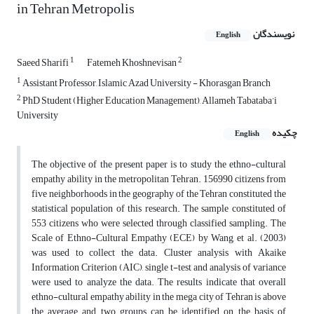
in Tehran Metropolis
نویسندگان
English
1
2
Saeed Sharifi
Fatemeh Khoshnevisan
1
Assistant Professor, Islamic Azad University - Khorasgan Branch
2
PhD Student (Higher Education Management), Allameh Tabataba’i
University
چکیده
English
The objective of the present paper is to study the ethno-cultural
empathy ability in the metropolitan Tehran. 156990 citizens from
five neighborhoods in the geography of the Tehran constituted the
statistical population of this research. The sample constituted of
553 citizens who were selected through classified sampling. The
Scale of Ethno-Cultural Empathy (ECE) by Wang, et al. (2003)
was used to collect the data. Cluster analysis with Akaike
Information Criterion (AIC), single t-test and analysis of variance
were used to analyze the data. The results indicate that overall
ethno-cultural empathy ability in the mega city of Tehran is above
the average and two groups can be identified on the basis of