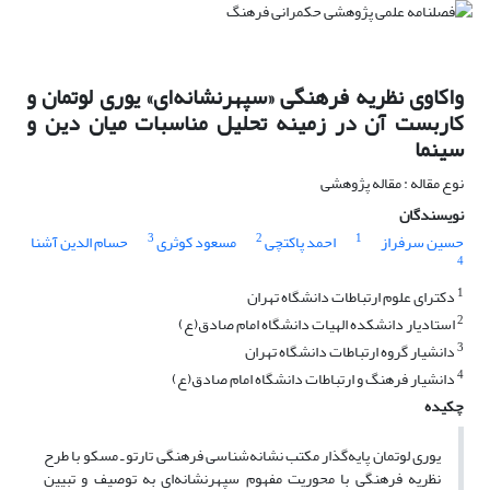
واکاوی نظریه فرهنگی «سپهرنشانه‌ای» یوری لوتمان و
کاربست آن در زمینه تحلیل مناسبات میان دین و
سینما
نوع مقاله : مقاله پژوهشی
نویسندگان
3
2
1
حسین سرفراز
احمد پاکتچی
مسعود کوثری
حسام الدین آشنا
4
1
دکترای علوم ارتباطات دانشگاه تهران
2
استادیار دانشکده الهیات دانشگاه امام صادق(ع)
3
دانشیار گروه ارتباطات دانشگاه تهران
4
دانشیار فرهنگ و ارتباطات دانشگاه امام صادق(ع)
چکیده
یوری لوتمان پایه‌گذار مکتب نشانه‌شناسی فرهنگی تارتو ـ مسکو با طرح
نظریه فرهنگی با محوریت مفهوم سپهرنشانه‌ای به توصیف و تبیین