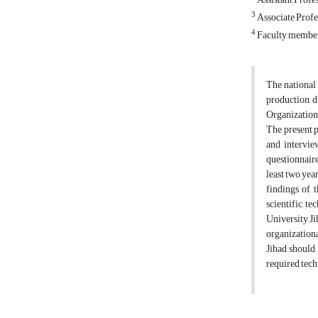
3
Associate Profes
4
Faculty member,
The national 
production, 
Organizations
The present p
and intervie
questionnaire
least two yea
findings of t
scientific, t
University Ji
organizationa
Jihad should 
required tech