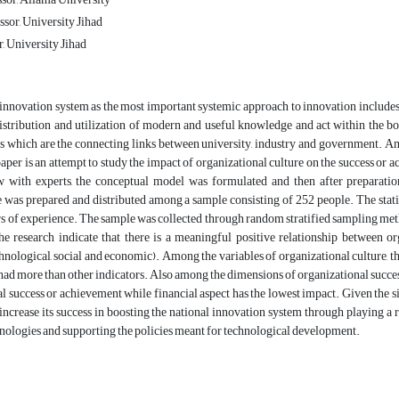
sor, University Jihad
 University Jihad
innovation system as the most important systemic approach to innovation includes t
distribution and utilization of modern and useful knowledge and act within the b
 which are the connecting links between university, industry and government. Amo
aper is an attempt to study the impact of organizational culture on the success or a
w with experts, the conceptual model was formulated and then after preparation
 was prepared and distributed among a sample consisting of 252 people. The stati
rs of experience. The sample was collected through random stratified sampling me
he research indicate that there is a meaningful positive relationship between org
echnological, social and economic). Among the variables of organizational culture, th
had more than other indicators. Also among the dimensions of organizational succes
l success or achievement while financial aspect has the lowest impact. Given the si
increase its success in boosting the national innovation system through playing a
nologies and supporting the policies meant for technological development.