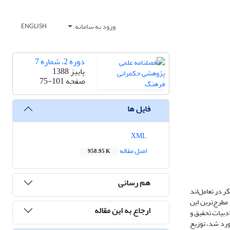
ورود به سامانه
ENGLISH
دوره 2، شماره 7
پاییز 1388
صفحه
75-101
فایل ها
XML
اصل مقاله
958.95 K
هم رسانی
ر در تعامل‌اند
مطرح‌ترین این
ارجاع به این مقاله
دبیات تحقیق و
ار سنجش و بررسی روایی و پایایی آن، پرسشنامه محقق ساخته، میان نمونه آماری که حجم آن 252 نفر برآورد شد، توزیع