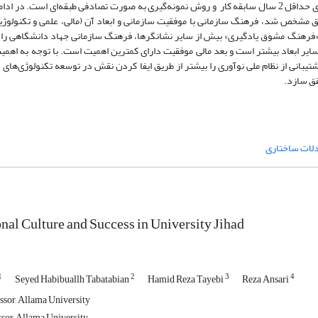
گردید. جامعه آماری این تحقیق شامل اعضای هیئت علمی جهاد دانشگاهی دارای حداقل 2 سال سابقه کار و روش نمونه‌گیری به صورت تصادفی طبقه‌ای ا
ق مشخص شد، فرهنگ سازمانی با موفقیت سازمانی و ابعاد آن (مالی، علمی و تکنولوژی
 «فرهنگ مشوق یادگیری» بیش از سایر نشانگرها، فرهنگ سازمانی جهاد دانشگاهی را ت
سایر ابعاد بیشتر است و بعد مالی موفقیت دارای کمترین اهمیت است. با توجه به اهمی
بانی از نظام ملی نوآوری را بیشتر از طریق ایفا کردن نقش در توسعه تکنولوژی‌های 
قق سازد.
دلات ساختاری
nal Culture and Success in University Jihad
1
2
3
4
Seyed Habibuallh Tabatabian
Hamid Reza Tayebi
Reza Ansari
ssor, Allama University
ssor, Allama University