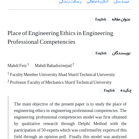
مهندسان
انگیزه متعالی
رسالت زندگی
عنوان مقاله
English
Place of Engineering Ethics in Engineering
Professional Competencies
نویسندگان
English
1
2
Mahdi Feiz
Mahdi Bahadorinejad
1
Faculty Member, University Jihad, Sharif Technical University
2
Professor, Faculty of Mechanics, Sharif Technical University
چکیده
English
The main objective of the present paper is to study the place of
engineering ethics in engineering professional competencies. The
engineering professional competencies model was first obtained
by qualitative research through Delphi Method with the
participation of 50 experts, which was confirmed by experts of this
field through an opinion poll. Finally this model was analyzed