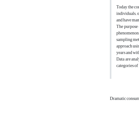
Today, the co
individuals; 
and have many
The purpose o
phenomenon. T
sampling meth
approach usin
years and wit
Data are anal
categories of
Dramatic consum