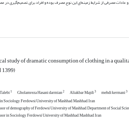
عادات مصرفی از شرایط زمینه‌ایِ این نوع مصرف بوده و افراد برای تصمیم‌گیری در مص
cal study of dramatic consumption of clothing in a qualita
l 1399)
1
2
3
3
Talebi
Gholamreza Hasani darmian
Aliakbar Majdi
mehdi kermani
n Sociology, Ferdowsi University of Mashhad, Mashhad, Iran
ssor of demography of Ferdowsi University of Mashhad, Department of Social Scien
ssor in Sociology, Ferdowsi University of Mashhad, Mashhad, Iran