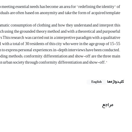
meeting essential needs, has become an area for "redefining the identity" of
ividuals are often based on anonymity and take the form of acquired template
 dramatic consumption of clothing and how they understand and interpret this
ch using the grounded theory method and with a theoretical and purposeful
s This research was carried out in a interpretive paradigm with a qualitative
ith a total of 30 residents of this city who were in the age group of 15-55
n to express personal experiences, in-depth interviews have been conducted.
coding methods; conformity, differentiation and show-off are the three main
 in urban society through conformity, differentiation and show-off."
کلیدواژه‌ها
English
مراجع