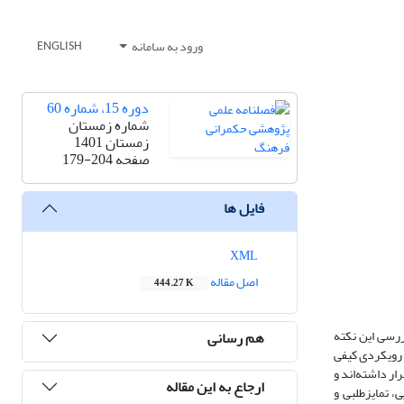
ورود به سامانه
ENGLISH
دوره 15، شماره 60
شماره زمستان
زمستان 1401
صفحه
179-204
فایل ها
XML
اصل مقاله
444.27 K
ررسی این نکته
هم رسانی
ا رویکردی کیفی
. بنابراین با روش نمونه‌گیری نظری و هدفمند، درمجموع با 31 نفر از ساکنان این شهر که در گروه سنی 15-55سال قرار داشته‌اند و
ارجاع به این مقاله
، تمایزطلبی و