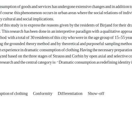
nsumption of goods and services has undergone extensive changes and in addition to 
of course, this phenomenon occurs in urban areas where the social relations of ind
 cultural and social implications.
f this study is to express the reasons given by the residents of Birjand for their
his research has been done in an interpretive paradigm with a qualitative approa
od, with a total of 30 residents of this city who were in the age group of 15-55 year
g the grounded theory method and by theoretical and purposeful sampling method, w
h experience in dramatic consumption of clothing, Having the necessary preparatio
yzed based on the three stages of Strauss and Corbin by open, axial and selective 
 research and the central category is: "Dramatic consumption as redefining identity
ption of clothing
Conformity
Differentiation
Show-off