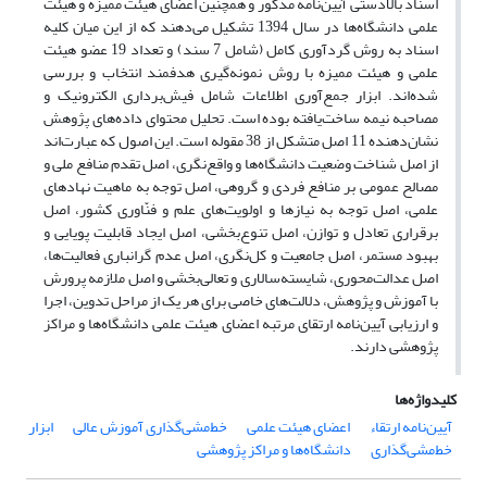
اسناد بالادستی آیین‌نامه مذکور و همچنین اعضای هیئت ممیزه و هیئت
علمی دانشگاه‌ها در سال 1394 تشکیل می‌دهند که از این میان کلیه
اسناد به روش گردآوری کامل (شامل 7 سند) و تعداد 19 عضو هیئت
علمی و هیئت ممیزه با روش نمونه‌گیری هدفمند انتخاب و بررسی
شده‌اند. ابزار جمع‌آوری اطلاعات شامل فیش‌برداری الکترونیک و
مصاحبه نیمه ساخت‌یافته بوده است. تحلیل محتوای داده‌های پژوهش
نشان‌دهنده 11 اصل متشکل از 38 مقوله است. این اصول که عبارت‌اند
از اصل شناخت وضعیت دانشگاه‌ها و واقع‌نگری، اصل تقدم منافع ملی و
مصالح عمومی بر منافع فردی و گروهی، اصل توجه به ماهیت نهادهای
علمی، اصل توجه به نیازها و اولویت‌های علم و فنّاوری کشور، اصل
برقراری تعادل و توازن، اصل تنوع‌بخشی، اصل ایجاد قابلیت پویایی و
بهبود مستمر، اصل جامعیت و کل‌نگری، اصل عدم گرانباری فعالیت‌ها،
اصل عدالت‌محوری، شایسته‌سالاری و تعالی‌بخشی و اصل ملازمه پرورش
با آموزش و پژوهش، دلالت‌های خاصی برای هر یک از مراحل تدوین، اجرا
و ارزیابی آیین‌نامه ارتقای مرتبه اعضای هیئت علمی دانشگاه‌ها و مراکز
پژوهشی دارند.
کلیدواژه‌ها
آیین‌نامه ارتقاء
اعضای هیئت علمی
خط‌مشی‌گذاری آموزش عالی
ابزار
خط‌مشی‌گذاری
دانشگاه‌ها و مراکز پژوهشی