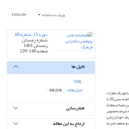
ورود به سامانه
ENGLISH
دوره 15، شماره 60
شماره زمستان
زمستان 1401
صفحه
129-148
فایل ها
XML
اصل مقاله
326.22 K
 تئوریک نظرات
دختران دانشجو از مفهوم شرم می‌باشد. این مطالعه با روش پدیدارشناسی هرمنوتیک انجام‌شده است. به این منظور مصاحبه‌های بدون ساختار با 13 دختر دانشجو در دامنه سنی 20 تا
ن مصاحبه‌ها با
هم رسانی
ه شرم به‌تصویر
م، خودارزیابی
ارجاع به این مقاله
ت و ضعف تجربه