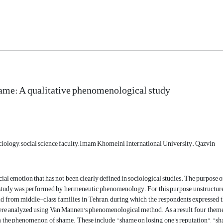
hame: A qualitative phenomenological study
ciology, social science faculty, Imam Khomeini International University. Qazvin
cial emotion that has not been clearly defined in sociological studies. The purpose of
study was performed by hermeneutic phenomenology. For this purpose, unstructured
ld from middle-class families in Tehran, during which the respondents expressed th
re analyzed using Van Mannen's phenomenological method. As a result, four themes 
 the phenomenon of shame. These include "shame on losing one's reputation", "sham