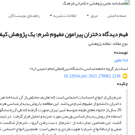
صفحه اصلی
مرور
اطلاعات نشریه
راهنمای نویسندگان
فهم دیدگاه دختران پیرامون مفهوم شرم؛ یک پژوهش کیف
نوع مقاله : مقاله پژوهشی
نویسنده
لیلا علوی
استادیار گروه جامعه‌شناسی دانشگاه بین‌المللی امام خمینی (ره)
10.22034/jsfc.2021.278962.2236
چکیده
شرم یکی از انواع احساسات اجتماعی است که تعاریف مختلفی از آن شده اما تع
26 سال از خانواده‌های طبقه متوسط شهر تهران صورت گرفته که طی آن پاسخگویا
استفاده از روش پدیدار‌شناسی ون‌منن مورد تجزیه و تحلیل قرار گرفت. در نتیجه
کشند. این مضامین عبارت‌اند از: «شرم از دست رفتن آبرو»، «شرم از شکست در 
منفی و ارتباط انواع شرم با هویت فردی و جمعی است. همچنین انواع احساس 