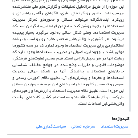
این حوزه را از طریق فراتحلیل تحقیقات و گزارش‌های ملی منتشرشده
بررسی‌نماید. تلفیق رویکرد‌های نظری، الگوهای رقابتی راهبردی و
رویکرد آینده‌نگرانه می‌تواند مسائل و محورهای تمرکز مدیریت
استعدادها را برای ما روشن کند. نتایج این فراتحلیل بیانگر این است که
مدیریت استعدادها وقتی شکل جهانی به‌خود می‌گیرد بسیار پیچیده
می‌شود. هر کشوری با چالش‌هایی منحصربه‌فرد روبرو است و برنامه
استانداردی برای مدیریت استعدادها وجود ندارد که در همه کشورها
موفق باشد. با وجود این، اصولی در مدیریت استعدادها وجود دارد که
رعایت آنها در هر محیطی الزامی است. فهم صحیح تفاوت‌های فرهنگی،
موضوعات قانونی و مقررات وضع‌شده در جوامع مختلف، شناسایی
جریان‌های استعداد و پراکندگی آنها در شبکه جهانی مدیریت
استعدادها و مغزها و پیشران‌های آن، تطبیق نظام آموزش رسمی و
عمومی و تخصصی کشورها با راهبردهای این عرصه، مهم‌ترین مسائل
این حوزه است. تطبیق نظام مدیریت استعداد با ارزش‌ها و راهبردهای
ملی کسب و کار، فرهنگ، اقتصاد و سیاست هر کشور، کلیدهای موفقیت
و اثربخشی این اقدامات است.
کلیدواژه‌ها
مدیریت استعداد
سرمایه انسانی
سیاست‌گذاری ملی