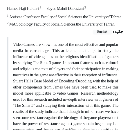
1
2
Hamed Haji Heidari
Seyed Mahdi Dabestani
1
Assistant Professor, Faculty of Social Sciences, the University of Tehran
2
MA Sociology, Faculty of Social Sciences, the University of Tehran
چکیده
English
Video Games are known as one of the most effective and popular
media in current age. This article is an attempt to study the
influence of videogames on the religious identification of gamers
by studying The Sims 3 game. Important features such as cultural
and religious contexts of players and their participation in making
narratives in the game are effective in their reception of influence.
Stuart Hall’s Base Model of Encoding/Decoding with the help of
other components from James Gee have been used to make this
model more applicable to video Games. Research methodology
used for this research included in-depth interview with gamers of
“The Sims 3” and studying their interaction with this game. The
results of the study indicate that although in minor cases we have
seen some resistance against the ideology of the game, players don’t
have the power of resistance against game’s main hegemony, i.e.
consumerism and hence are classified in dominant position in