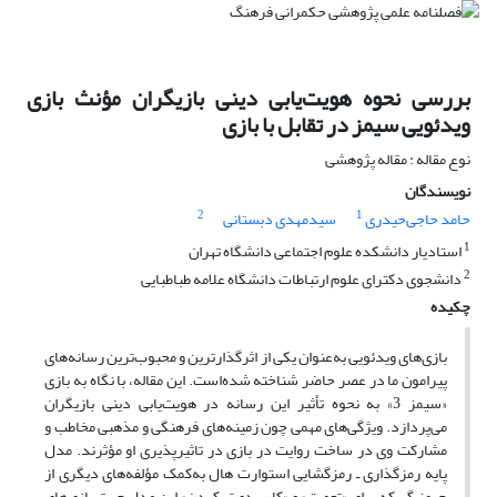
بررسی نحوه هویت‌یابی دینی بازیگران مؤنث بازی
ویدئویی سیمز در تقابل با بازی
نوع مقاله : مقاله پژوهشی
نویسندگان
2
1
حامد حاجی‌حیدری
سیدمهدی دبستانی
1
استادیار دانشکده علوم اجتماعی دانشگاه تهران
2
دانشجوی دکترای علوم ارتباطات دانشگاه علامه طباطبایی
چکیده
بازی‌های ویدئویی به‌عنوان یکی از اثرگذارترین و محبوب‌ترین رسانه‌های
پیرامون ما در عصر حاضر شناخته شده‌است. این مقاله، با نگاه به بازی
«سیمز 3» به نحوه تأثیر این رسانه در هویت‌یابی دینی بازیگران
می‌پردازد. ویژگی‌های مهمی چون زمینه‌های فرهنگی و مذهبی مخاطب و
مشارکت وی در ساخت روایت در بازی در تاثیرپذیری او مؤثرند. مدل
پایه رمزگذاری ـ رمزگشایی استوارت هال به‌کمک مؤلفه‌های دیگری از
جیمز گی که برای «تعمیق» و «کاربردی‌تر کردن» این مدل جهت بازی‌های