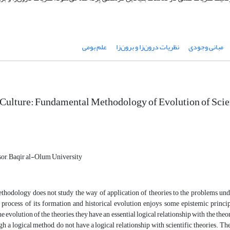
مبانی وجودی
نظریات درون‌زا و برون‌زا
علم بومی
Culture: Fundamental Methodology of Evolution of Scie
sor, Baqir al-Olum University
hodology does not study the way of application of theories to the problems unde
e process of its formation and historical evolution enjoys some epistemic princ
he evolution of the theories, they have an essential logical relationship with the th
 a logical method, do not have a logical relationship with scientific theories. Th