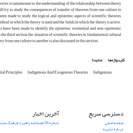
theories is tantamount to the understanding of the relationship between theory
l try to study the consequences of transfer of theories from one culture to
been made to study the logical and epistemic aspects of scientific theories,
ethod in which the theory is used and the fields in which the theory is active.
mpts have been made to identify the epistemic existential and non-epistemic
 the third section, the situation of scientific theories in fundamental cultural
y from one culture to another is also discussed in this section.
کلیدواژه‌ها
English
tial Principles
Indigenous And Exogenous Theories
Indigenous
دسترسی سریع
آخرین اخبار
صفحه اصلی
شماره 56 فصلنامه راهبرد فرهنگ منتشر شد
درباره نشریه