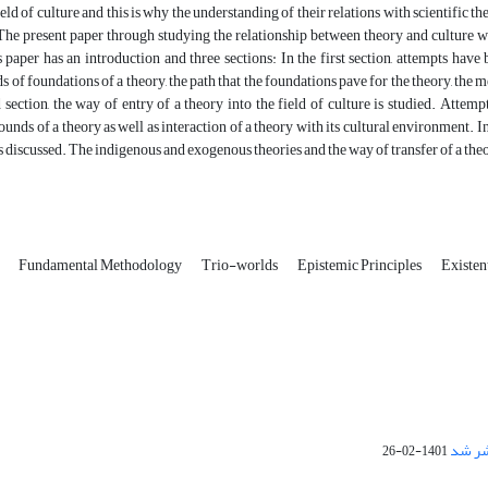
field of culture and this is why the understanding of their relations with scientific 
The present paper through studying the relationship between theory and culture wil
 paper has an introduction and three sections: In the first section, attempts have 
s of foundations of a theory, the path that the foundations pave for the theory, the m
 section, the way of entry of a theory into the field of culture is studied. Atte
ounds of a theory as well as interaction of a theory with its cultural environment. In
is discussed. The indigenous and exogenous theories and the way of transfer of a theor
e
Fundamental Methodology
Trio-worlds
Epistemic Principles
Existen
1401-02-26