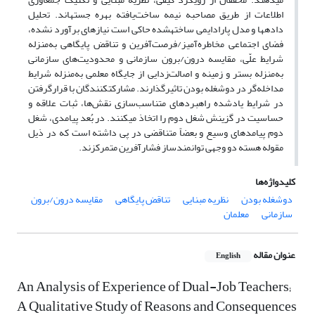
اطلاعات از طریق مصاحبه‌‌ نیمه ساخت‌‌یافته بهره جسته‏اند. تحلیل
داده‏ها و مدل پارادایمی ساخته‏شده حاکی است نیازهای برآورد نشده،
فضای اجتماعی مخاطره‌‌آمیز/فرصت‌‌آفرین و تناقض‌‌ پایگاهی به‌‌منزله
شرایط علّی، مقایسه درون/برون سازمانی و محدودیت‌‌های سازمانی
به‌‌منزله بستر و زمینه و اصالت‌‌زدایی از جایگاه معلمی به‌‌منزله شرایط
مداخله‌‌گر در دوشغله بودن تاثیر‏گذارند. مشارکت‏کنندگان با قرارگرفتن
در شرایط یادشده راهبردهای متناسب‌‌سازی نقش‌‌ها، ثبات علاقه و
حساسیت در گزینش شغل دوم را اتخاذ می‏کنند. در بُعد پیامدی، شغل
دوم پیامدهای وسیع و بعضاً متناقضی در پی داشته است که در ذیل
مقوله هسته دو وجهی توانمندساز فشارآفرین متمرکزند.
کلیدواژه‌ها
دوشغله بودن
نظریه مبنایی
تناقض پایگاهی
مقایسه درون/برون
سازمانی
معلمان
عنوان مقاله
English
An Analysis of Experience of Dual-Job Teachers;
A Qualitative Study of Reasons and Consequences