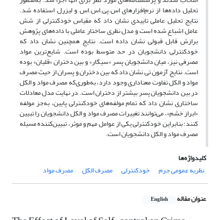
تحلیل داده‌‌ها از نرم‌‌افزار‌‌های اس.پی.اس.اس و لیزرل استفاده شد.
نتایج تحلیل عاملی تاییدی نشان داد که مقیاس خودکنترلی از شش
عامل اشباع شده است و مدل نظری ساختار عاملی با داده‌‌های پژوهش
برازش قابل قبولی نشان داده است. نتایج همچنین نشان داد که
خودکنترلی دانشجویان در حد متوسط بوده است. شایع‌‌ترین مواد
مصرفی نیز، میان دانشجویان پسر «سیگار» و بین دختران «قلیان» بوده
است. نتایج آزمون تی نشان داد که بین دختران و پسران از حیث مصرف
مواد و الکل تفاوت معناداری وجود دارد، به‌‌طوری‌‌که مصرف مواد و الکل
در بین دانشجویان پسر بیشتر از دختران است. در نهایت مدل معادلات
ساختاری نشان داد که تمام مولفه‌‌های خودکنترلی پایین، به‌‌جز مولفه
«ابراز خشم»، می‌‌توانند تغییرات مصرف مواد و الکل دانشجویان را تبیین
کنند؛ بنابراین خودکنترلی یکی از عوامل مهم و موثر، تبیین‌‌کننده ‌‌مسیله
مصرف مواد و الکل دانشجویان است.
کلیدواژه‌ها
نظریه عمومی جرم
خودکنترلی
مصرف الکل
مصرف مواد
عنوان مقاله
English