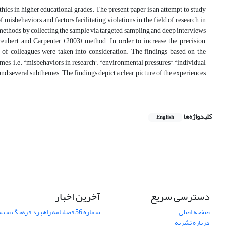
ethics in higher educational grades. The present paper is an attempt to study
f misbehaviors and factors facilitating violations in the field of research in
ethods by collecting the sample via targeted sampling and deep interviews
ubert and Carpenter (2003) method. In order to increase the precision,
 of colleagues were taken into consideration. The findings based on the
mes, i.e. “misbehaviors in research”, “environmental pressures”, “individual
and several subthemes. The findings depict a clear picture of the experiences
کلیدواژه‌ها
English
دسترسی سریع
آخرین اخبار
صفحه اصلی
شماره 56 فصلنامه راهبرد فرهنگ منتشر شد
درباره نشریه