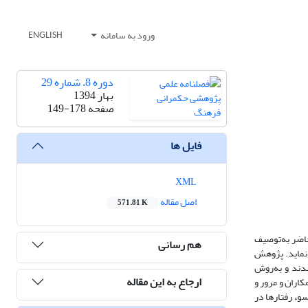
ورود به سامانه
ENGLISH
دوره 8، شماره 29
بهار 1394
صفحه
149-178
فایل ها
XML
اصل مقاله
571.81 K
اضر به‌توصیف
هم رسانی
 نماید. پژوهش
 مصاحبه‌ها ضبط شدند و به‌روش
ارجاع به این مقاله
مکاران و مرور و
وء رفتارها در