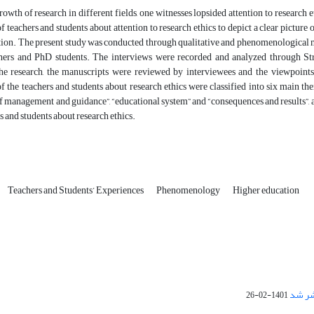
rowth of research in different fields, one witnesses lopsided attention to research 
f teachers and students about attention to research ethics to depict a clear picture o
tion. The present study was conducted through qualitative and phenomenological m
hers and PhD students. The interviews were recorded and analyzed through Stre
he research, the manuscripts were reviewed by interviewees and the viewpoints
f the teachers and students about research ethics were classified into six main the
k of management and guidance”, “educational system” and “consequences and results”, 
rs and students about research ethics.
Teachers and Students’ Experiences
Phenomenology
Higher education
1401-02-26