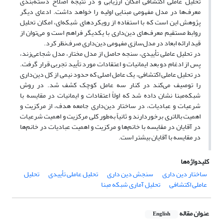
تحلیل عاملی اکتشافی امکان ارزیابی و در نتیجه اصلاح دسته‌بندی
معرف‌ها در مدل‌ مفهومی مبنایی اولیه را خواهد داشت. ادعای دیگر
پژوهش این است که با استفاده از رویکردهای شبکه‌ای، امکان تحلیل
روابط مستقیم معرف‌های دین‌داری با یکدیگر فراهم است و می‌توان از
قید ارائه ابعاد در مدل‌سازی مفهومی دین‌داری صرف‌نظر کرد.
در تحلیل عاملی تأییدی، سنجه حاصل از مدل مختار، مدل شجاعی‌زند،
پس از ادغام دو بعد ایمانیات و اعتقادات مورد تأیید تجربی قرار گرفت.
در تحلیل عاملی اکتشافی، یک عامل اصلی که حدود نیمی از کل دین‌داری
را توصیف می‌کند در کنار سه عامل کوچک کشف شد. در روش
شبکه‌مبنا نشان داده شد که اولاً اعتقادات و ایمانیات در مقایسه با
شرعیات و عبادیات، در ساختار دین‌داری جامعه هدف، از مرکزیت و
اهمیت بالاتری برخوردارند و ثانیاً به‌طور کلی مرکزیت و اهمیت شرعیات
در آقایان در مقایسه با خانم‌ها و مرکزیت و اهمیت عبادیات در خانم‌ها
در مقایسه با آقایان بیشتر است.
کلیدواژه‌ها
ساختار دین داری
سنجش دین داری
تحلیل عاملی تأییدی
تحلیل
عاملی اکتشافی
تحلیل آماری شبکه مبنا
عنوان مقاله
English