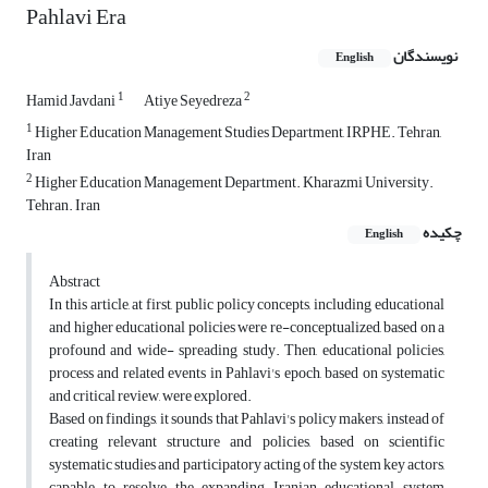
Pahlavi Era
نویسندگان
English
1
2
Hamid Javdani
Atiye Seyedreza
1
Higher Education Management Studies Department, IRPHE. Tehran,
Iran
2
Higher Education Management Department. Kharazmi University.
Tehran. Iran
چکیده
English
Abstract
In this article, at first, public policy concepts, including educational
and higher educational policies were re-conceptualized, based on a
profound and wide- spreading study. Then, educational policies,
process and related events in Pahlavi's epoch, based on systematic
and critical review, were explored.
Based on findings, it sounds that Pahlavi's policy makers, instead of
creating relevant structure and policies, based on scientific
systematic studies and participatory acting of the system key actors,
capable to resolve the expanding Iranian educational system