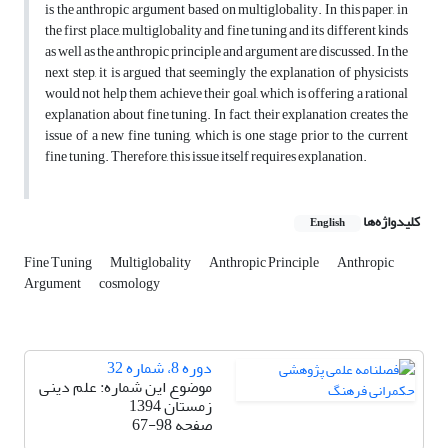
is the anthropic argument based on multiglobality. In this paper, in
the first place, multiglobality and fine tuning and its different kinds
as well as the anthropic principle and argument are discussed. In the
next step, it is argued that seemingly the explanation of physicists
would not help them achieve their goal, which is offering a rational
explanation about fine tuning. In fact, their explanation creates the
issue of a new fine tuning, which is one stage prior to the current
fine tuning. Therefore, this issue itself requires explanation.
کلیدواژه‌ها
English
Fine Tuning
Multiglobality
Anthropic Principle
Anthropic
Argument
cosmology
دوره 8، شماره 32
موضوع این شماره: علم دینی
زمستان 1394
صفحه
67-98