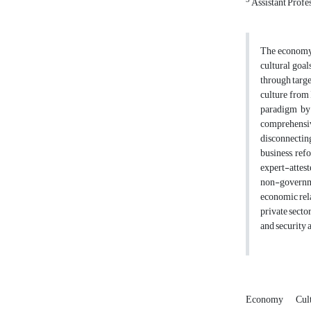
3
Assistant Profe
The economy o
cultural goal
through targe
culture from 
paradigm by 
comprehensiv
disconnecting
business, ref
expert-attest
non-governmen
economic rela
private secto
and security 
Economy
Cul