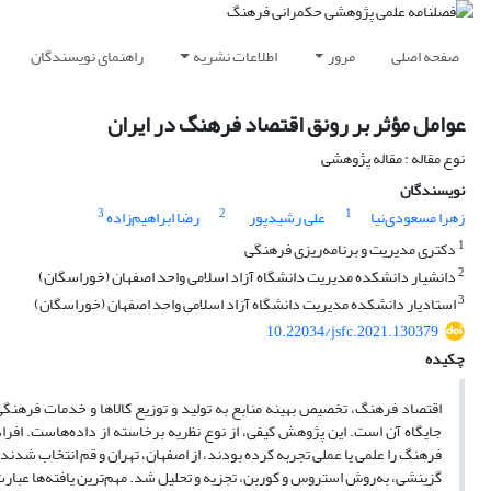
صفحه اصلی
مرور
اطلاعات نشریه
راهنمای نویسندگان
عوامل مؤثر بر رونق اقتصاد فرهنگ در ایران
نوع مقاله : مقاله پژوهشی
نویسندگان
3
2
1
زهرا مسعودی‌نیا
علی رشیدپور
رضا ابراهیم‌زاده
1
دکتری مدیریت و برنامه‌ریزی فرهنگی
2
دانشیار دانشکده مدیریت دانشگاه آزاد اسلامی واحد اصفهان (خوراسگان)
3
استادیار دانشکده مدیریت دانشگاه آزاد اسلامی واحد اصفهان (خوراسگان)
10.22034/jsfc.2021.130379
چکیده
اقتصاد فرهنگ، تخصیص بهینه منابع به تولید و توزیع کالا‌ها و خدمات فرهن
جایگاه آن است. این پژوهش کیفی، از نوع نظریه برخاسته از داده‌هاست. افراد،
فرهنگ را علمی یا عملی تجربه کرده بودند، از اصفهان، تهران و قم انتخاب شدند
گزینشی، به‌روش استروس و کوربن، تجزیه و تحلیل شد. مهم‌ترین یافته‌ها عبارت‌ا