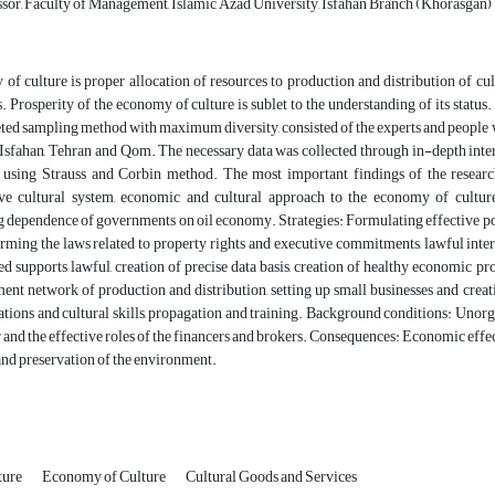
ssor, Faculty of Management, Islamic Azad University, Isfahan Branch (Khorasgan)
f culture is proper allocation of resources to production and distribution of cu
s. Prosperity of the economy of culture is sublet to the understanding of its status.
ted sampling method with maximum diversity, consisted of the experts and people wh
Isfahan, Tehran and Qom. The necessary data was collected through in-depth interv
using Strauss and Corbin method. The most important findings of the researc
e cultural system, economic and cultural approach to the economy of culture,
 dependence of governments on oil economy. Strategies: Formulating effective pol
orming the laws related to property rights and executive commitments, lawful inte
ed supports lawful, creation of precise data basis, creation of healthy economic p
t network of production and distribution, setting up small businesses and creativ
tions and cultural skills, propagation and training. Background conditions: Unorgan
r and the effective roles of the financers and brokers. Consequences: Economic effec
and preservation of the environment.
ture
Economy of Culture
Cultural Goods and Services