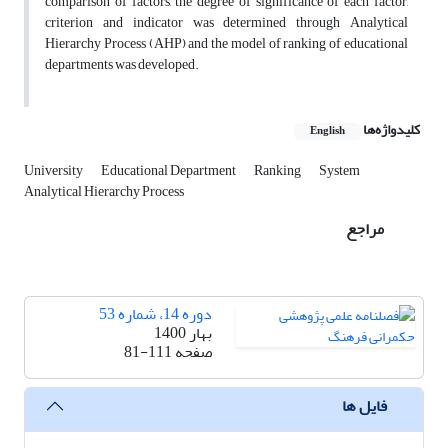
comparison of factors, the degree of significance of each factor,
criterion and indicator was determined through Analytical
Hierarchy Process (AHP) and the model of ranking of educational
departments was developed.
کلیدواژه‌ها
English
University
Educational Department
Ranking
System
Analytical Hierarchy Process
مراجع
دوره 14، شماره 53
بهار 1400
صفحه
81-111
فایل ها