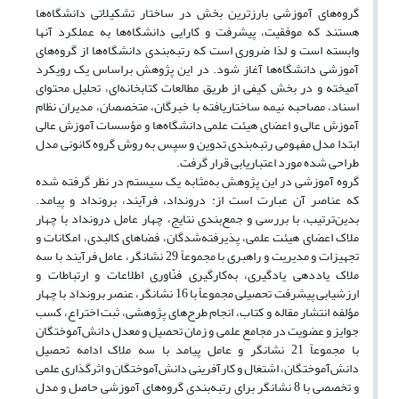
گروه‌های آموزشی بارزترین بخش در ساختار تشکیلاتی دانشگاه‌ها
هستند که موفقیت، پیشرفت و کارایی دانشگاه‌ها به عملکرد آنها
وابسته است و لذا ضروری است که رتبه‌بندی دانشگاه‌ها از گروه‌های
آموزشی دانشگاه‌ها آغاز شود. در این پژوهش براساس یک رویکرد
آمیخته و در بخش کیفی از طریق مطالعات کتابخانه‌ای، تحلیل محتوای
اسناد، مصاحبه نیمه ساختاریافته با خبرگان، متخصصان، مدیران نظام
آموزش عالی و اعضای هیئت علمی دانشگاه‌ها و مؤسسات آموزش عالی
ابتدا مدل مفهومی رتبه‌بندی تدوین و سپس به روش گروه کانونی مدل
طراحی شده مورد اعتباریابی قرار گرفت.
گروه آموزشی در این پژوهش به‌مثابه یک سیستم در نظر گرفته شده
که عناصر آن عبارت است از: درونداد، فرآیند، برونداد و پیامد.
بدین‌ترتیب، با بررسی و جمع‌بندی نتایج، چهار عامل درونداد با چهار
ملاک اعضای هیئت علمی، پذیرفته‌شدگان، فضا‌های کالبدی، امکانات و
تجهیزات و مدیریت و راهبری با مجموعاً 29 نشانگر، عامل فرآیند با سه
ملاک یاددهی یادگیری، به‌کارگیری فنّاوری اطلاعات و ارتباطات و
ارزشیابی پیشرفت تحصیلی مجموعاً با 16 نشانگر، عنصر برونداد با چهار
مؤلفه انتشار مقاله و کتاب، انجام طرح‌های پژوهشی، ثبت اختراع، کسب
جوایز و عضویت در مجامع علمی و زمان تحصیل و معدل دانش‌آموختگان
با مجموعاً 21 نشانگر و عامل پیامد با سه ملاک ادامه تحصیل
دانش‌آموختگان، اشتغال و کارآفرینی دانش‌آموختگان و اثرگذاری علمی
و تخصصی با 8 نشانگر برای رتبه‌بندی گروه‌های آموزشی حاصل و مدل