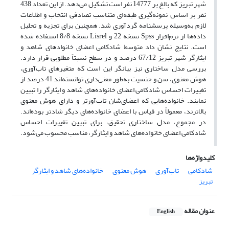
شهر تبریز که بالغ بر 14777 نفر است تشکیل می‌دهد. از این تعداد 438
نفر بر اساس نمونه‌گیری طبقه‌ای متناسب تصادفی انتخاب و اطلاعات
لازم به‌وسیله پرسشنامه گردآوری شد. همچنین برای تجزیه و تحلیل
داده‌‌ها از نرم‌افزار Spss نسخه 22 و Lisrel نسخه 8/8 استفاده شده
است. نتایج نشان داد متوسط شادکامی اعضای خانواد‌های شاهد و
ایثارگر شهر تبریز 67/12 درصد و در سطح نسبتاً مطلوبی قرار دارد.
بررسی مدل ساختاری نیز بیانگر این است که متغیر‌های تاب‌آوری،
هوش معنوی، سن و جنسیت به‌طور معنی‌داری توانسته‌اند 41 درصد از
تغییرات احساس شادکامی اعضای خانواده‌‌های شاهد و ایثارگر را تبیین
نمایند. خانواده‌هایی که اعضای‌شان تاب‌آورتر و دارای هوش معنوی
بالاترند، معمولاً در قیاس با اعضای خانواده‌‌های دیگر شادتر بوده‌اند.
در مجموع، مدل ساختاری تحقیق، برای تبیین تغییرات احساس
شادکامی اعضای خانواده‌‌های شاهد و ایثارگر، مناسب محسوب می‌شود.
کلیدواژه‌ها
شادکامی
تاب‌آوری
هوش معنوی
خانواده‌‌های شاهد و ایثارگر
تبریز
عنوان مقاله
English