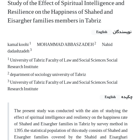
Study of the Effect of Spiritual Intelligence and
Resilience on the Happiness of Shahed and
Eisargher families members in Tabriz
نویسندگان
English
1
2
kamal koohi
MOHAMMAD ABBASZADEH
Nahid
3
dadashzadeh
1
University of Tabriz, Faculty of Law and Social Sciences, Social
Research Institute,
2
department of sociology university of Tabriz
3
University of Tabriz, Faculty of Law and Social Sciences, Social
Research Institute
چکیده
English
The present study was conducted with the aim of studying the
effect of spiritual intelligence and resiliency on the happiness rate
of Shahed and Eisargher families in Tabriz by survey method in
1395.the statistical population of this study consists of Shahed and
Eisargher families covered by the Shahid and Eisarghari