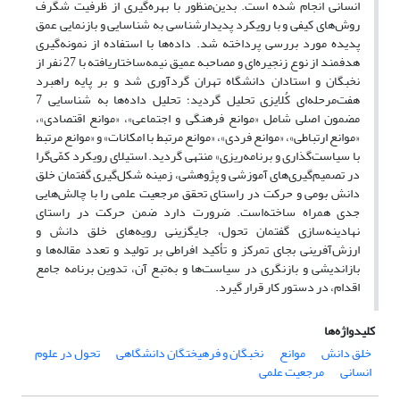
انسانی انجام شده است. بدین‌منظور با بهره‌گیری از ظرفیت شگرف
روش‌های کیفی و با رویکرد پدیدارشناسی به شناسایی و بازنمایی عمق
پدیده مورد بررسی پرداخته شد. داده‌ها با استفاده از نمونه‌گیری
هدفمند از نوع زنجیره‌ای و مصاحبه عمیق نیمه‌ساختاریافته با 27 نفر از
نخبگان و استادان دانشگاه تهران گردآوری شد و بر پایه راهبرد
هفت‌مرحله‌ای کُلایزی تحلیل گردید؛ تحلیل داده‌ها به شناسایی 7
مضمون اصلی شامل «موانع فرهنگی و اجتماعی»، «موانع اقتصادی»،
«موانع ارتباطی»، «موانع فردی»، «موانع مرتبط با امکانات» و «موانع مرتبط
با سیاست‌گذاری و برنامه‌ریزی» منتهی گردید. استیلای رویکرد کمّی‌گرا
در تصمیم‌گیری‌های آموزشی و پژوهشی، زمینه شکل‌گیری گفتمان خلق
دانش بومی و حرکت در راستای تحقق مرجعیت علمی را با چالش‌هایی
جدی همراه ساخته‌است. ضرورت دارد ضمن حرکت در راستای
نهادینه‌سازی گفتمان تحول، جایگزینی رویه‌های خلق دانش و
ارزش‌آفرینی بجای تمرکز و تأکید افراطی بر تولید و تعدد مقاله‌ها و
بازاندیشی و بازنگری در سیاست‌ها و به‌تبع آن، تدوین برنامه‌ جامع
اقدام، در دستور کار قرار گیرد.
کلیدواژه‌ها
خلق دانش
موانع
نخبگان و فرهیختگان دانشگاهی
تحول در علوم
انسانی
مرجعیت علمی