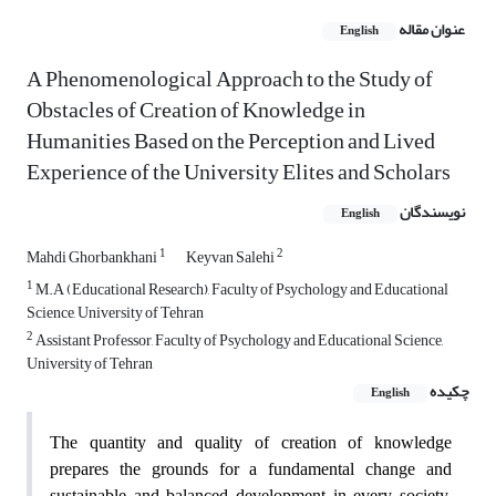
عنوان مقاله
English
A Phenomenological Approach to the Study of
Obstacles of Creation of Knowledge in
Humanities Based on the Perception and Lived
Experience of the University Elites and Scholars
نویسندگان
English
1
2
Mahdi Ghorbankhani
Keyvan Salehi
1
M.A (Educational Research), Faculty of Psychology and Educational
Science, University of Tehran
2
Assistant Professor, Faculty of Psychology and Educational Science,
University of Tehran
چکیده
English
The quantity and quality of creation of knowledge
prepares the grounds for a fundamental change and
sustainable and balanced development in every society.