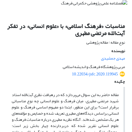
مناسبات «فرهنگ اسلامی» با «علوم انسانی» در تفکر
آیت‌الله مرتضی مطهری
نوع مقاله : مقاله پژوهشی
نویسنده
مهدی جمشیدی
مربی پژوهشگاه فرهنگ و اندیشه اسلامی
10.22034/jsfc.2020.119945
چکیده
مقاله حاضر به این سوال می‌پردازد که در رهیافت نظریِ آیت‌الله استاد
شهید مرتضی مطهری، میان فرهنگ و علوم انسانی چه نوع مناسباتی
برقرار است؟ برای این منظور، ابتدا دو مفهوم اساسی فرهنگ و علوم
انسانی براساس دیدگاه‌های مطهری تعریف شده و خصایص و مؤلفه‌های
هر یک مشخص شده‌اند. آنگاه نظریه مطهری درباره مناسبات فرهنگ و
علوم انسانی تقریر شده که دربردارنده چهار بخش زیر است:
به‌هم‌آمیختگیِ نسبیِ فرهنگ و علوم انسانی، فرهنگ اسلامی و علوم