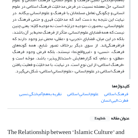
انسانی، حلّ معضله نسبیت در فرض مدخلیّت فرهنگ اسلامی در علوم
انسانی و چگونگی تعامل مسلمانان با فرهنگ و علوم انسانیِ بیگانه. در
نهایت این نتیجه به دست آمد که مدخلیّتِ قهری و حتمی فرهنگ در
علوم انسانی، به‌صورت «موجبه جزئیّه» است نه موجبه کلیّه؛ یعنی چنین
نیست که همه قضایای علوم انسانی، متأثر از فرهنگِ محیط بر آن باشند،
بلکه در این میان، قضایای «تجربی» و «عقلی» محض نیز وجود دارند که
فرافرهنگی‌اند. از سوی دیگر برخلاف تصور شایع، همه گونه‌های
فرهنگ، «نسبی» و «غیرواقع‌نما» نیستند، بلکه فرضِ وجود فرهنگِ
«مطلق» و «عام» که گزاره‌هایش «استدلال‌پذیر» باشد، موجّه است و
«فرهنگ اسلامی» از این نوع است. در نهایت، با مدخلیّت و فعلیت یافتن
فرهنگ اسلامی در علوم انسانی، «علوم انسانیِ اسلامی» شکل می‌گیرد.
کلیدواژه‌ها
فرهنگ اسلامی
علوم انسانیِ اسلامی
نظریه به‌هم‌آمیختگیِ نسبی
فطرت الهیِ انسان
عنوان مقاله
English
The Relationship between “Islamic Culture” and