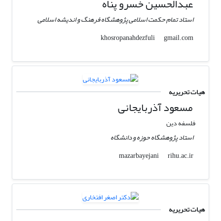
عبدالحسین خسرو پناه
استاد تمام حکمت اسلامی پژوهشگاه فرهنگ و اندیشه اسلامی
gmail.com
khosropanahdezfuli
هیات تحریریه
مسعود آذربایجانی
فلسفه دین
استاد پژوهشگاه حوزه و دانشگاه
rihu.ac.ir
mazarbayejani
هیات تحریریه