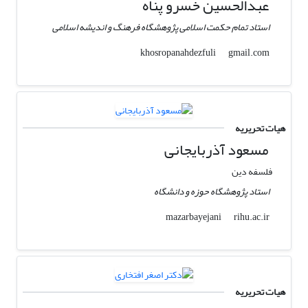
عبدالحسین خسرو پناه
استاد تمام حکمت اسلامی پژوهشگاه فرهنگ و اندیشه اسلامی
gmail.com
khosropanahdezfuli
هیات تحریریه
مسعود آذربایجانی
فلسفه دین
استاد پژوهشگاه حوزه و دانشگاه
rihu.ac.ir
mazarbayejani
هیات تحریریه