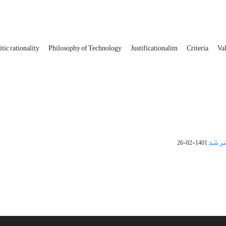
itic rationality
Philosophy of Technology
Justificationalim
Criteria
Va
1401-02-26