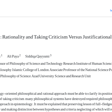
ا
 Rationality and Taking Criticism Versus Justificationa
1
2
3
i
Ali Paya
Siddiqa Qayyumi
ssor of Philosophy of Science and Technology, Research Institute of Human Scienc
ilosophy, Islamic College of London, Associate Professor of the National Science P
 Philosophy of Science, Azad University, Science and Research Unit
y-oriented philosophical and rational approach must be able to clarify its positio
of taking criticism, many philosophical systems have destroyed required philosoph
approach in epistemology. It must be explained that preserving lesson of full-fledge
and making distinction between hypotheses and criteria, neglecting of which will res