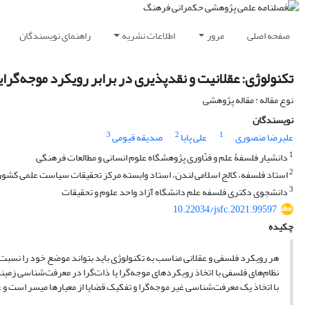
صفحه اصلی
مرور
اطلاعات نشریه
راهنمای نویسندگان
تکنولوژی: عقلانیت و نقدپذیری در برابر رویکرد موجه‌گرای
نوع مقاله : مقاله پژوهشی
نویسندگان
3
2
1
علیرضا منصوری
علی پایا
صدیقه قیومی
1
دانشیار فلسفۀ علم و فنّاوری پژوهشگاه علوم انسانی و مطالعات فرهنگی
2
استاد فلسفه، کالج اسلامی لندن، استاد وابسته مرکز تحقیقات سیاست علمی کشور
3
دانشجوی دکتری فلسفه علم دانشگاه آزاد واحد علوم و تحقیقات
10.22034/jsfc.2021.99597
چکیده
هر رویکرد فلسفی و عقلانی مناسب به تکنولوژی باید بتواند موضع خود را نسبت 
نظام‌های فلسفی با اتخاذ رویکردهای موجه‌گرا یا ذات‌گرا در معرفت‌شناسی زمینه
با اتخاذ یک معرفت‌شناسی غیر موجه‌گرا و تفکیک قضایا از معیارها میسر است و عد